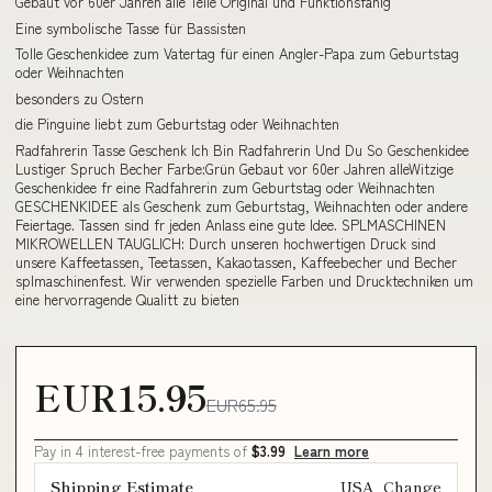
Gebaut vor 60er Jahren alle Teile Original und Funktionsfähig
Eine symbolische Tasse für Bassisten
Tolle Geschenkidee zum Vatertag für einen Angler-Papa zum Geburtstag
oder Weihnachten
besonders zu Ostern
die Pinguine liebt zum Geburtstag oder Weihnachten
Radfahrerin Tasse Geschenk Ich Bin Radfahrerin Und Du So Geschenkidee
Lustiger Spruch Becher Farbe:Grün Gebaut vor 60er Jahren alleWitzige
Geschenkidee fr eine Radfahrerin zum Geburtstag oder Weihnachten
GESCHENKIDEE als Geschenk zum Geburtstag, Weihnachten oder andere
Feiertage. Tassen sind fr jeden Anlass eine gute Idee. SPLMASCHINEN
MIKROWELLEN TAUGLICH: Durch unseren hochwertigen Druck sind
unsere Kaffeetassen, Teetassen, Kakaotassen, Kaffeebecher und Becher
splmaschinenfest. Wir verwenden spezielle Farben und Drucktechniken um
eine hervorragende Qualitt zu bieten
EUR15.95
EUR65.95
Pay in 4 interest-free payments of
$3.99
Learn more
Shipping Estimate
USA
Change