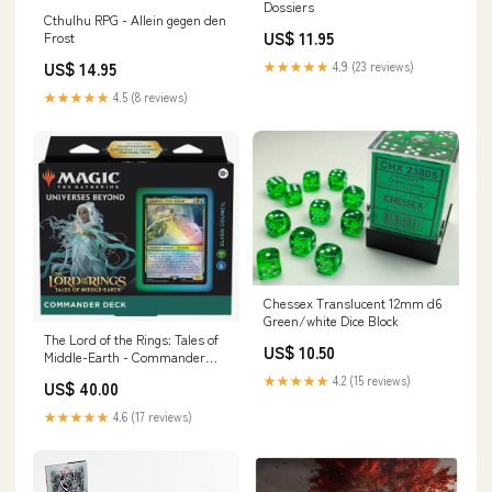
Dossiers
Cthulhu RPG - Allein gegen den
US$ 11.95
Frost
US$ 14.95
★★★★★
4.9 (23 reviews)
★★★★★
4.5 (8 reviews)
Chessex Translucent 12mm d6
Green/white Dice Block
The Lord of the Rings: Tales of
US$ 10.50
Middle-Earth - Commander
Deck Elven Council ENG
★★★★★
4.2 (15 reviews)
US$ 40.00
★★★★★
4.6 (17 reviews)