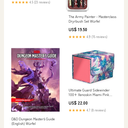
★★★★★
4.5 (23 reviews)
The Army Painter - Masterclass
Dryrbush Set Würfel
US$ 19.50
★★★★★
4.9 (15 reviews)
Ultimate Guard Sidewinder
100+ Xenoskin Miami Pink
Würfel
US$ 22.00
★★★★★
4.7 (8 reviews)
D&D Dungeon Master´s Guide
(English) Würfel