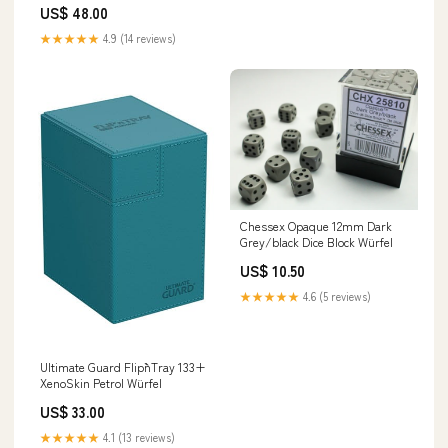
US$ 48.00
★★★★★
4.9 (14 reviews)
Chessex Opaque 12mm Dark
Grey/black Dice Block Würfel
US$ 10.50
★★★★★
4.6 (5 reviews)
Ultimate Guard Flip`n`Tray 133+
XenoSkin Petrol Würfel
US$ 33.00
★★★★★
4.1 (13 reviews)