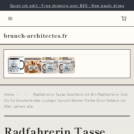
Quiet ink edit · Free shipping over $80 · New washi drops
brunch-architectes.fr
Home
/
/
Radfahrerin Tasse Geschenk Ich Bin Radfahrerin Und
Du So Geschenkidee Lustiger Spruch Becher Farbe:Grün Gebaut vor
60er Jahren alle
Radfahrerin Tasse