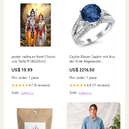
poster radha en foret Choisir
Ceylon Blauer Saphir mit Aus
une Taille:M (42x30cm)
der Erde Abgebauter
Natürlicher Diamanten Ring 4
US$ 19.99
US$ 2216.50
Karat Weißgold 14K 08/11/2021
Min. order: 1 piece
Min. order: 1 piece
4.7 (6 reviews)
4.8 (11 reviews)
★★★★★
★★★★★
Sold :
Login>>
Sold :
Login>>