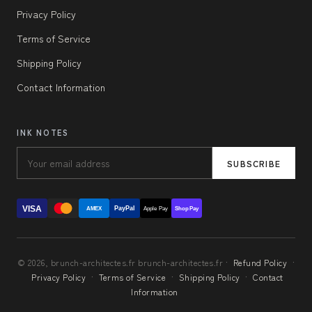
Privacy Policy
Terms of Service
Shipping Policy
Contact Information
INK NOTES
SUBSCRIBE
VISA
PayPal
AMEX
Apple Pay
Shop Pay
© 2026, brunch-architectes.fr brunch-architectes.fr ·
Refund Policy
·
Privacy Policy
·
Terms of Service
·
Shipping Policy
·
Contact
Information