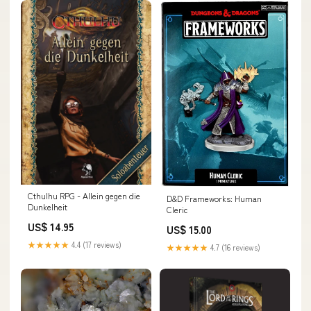
Cthulhu RPG - Allein gegen die
D&D Frameworks: Human
Dunkelheit
Cleric
US$ 14.95
US$ 15.00
★★★★★
4.4 (17 reviews)
★★★★★
4.7 (16 reviews)