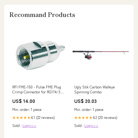
Recommand Products
RFI FME-150 - Pulse FME Plug
Ugly Stik Carbon Walleye
Crimp Connector for RG174/316
Spinning Combo
ore
US$ 14.00
US$ 20.03
Min. order: 1 piece
Min. order: 1 piece
4.1 (22 reviews)
4.2 (20 reviews)
★★★★★
★★★★★
Sold :
Login>>
Sold :
Login>>