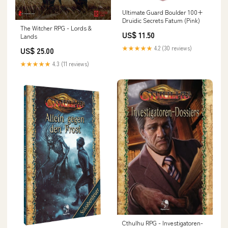
Ultimate Guard Boulder 100+
Druidic Secrets Fatum (Pink)
The Witcher RPG - Lords &
US$ 11.50
Lands
★★★★★
4.2 (30 reviews)
US$ 25.00
★★★★★
4.3 (11 reviews)
Cthulhu RPG - Investigatoren-