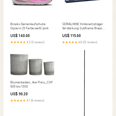
Brooks Damenlaufschuhe
SERIALNINE Hinterachsträger
Glycerin 23 Farbe:weiß/pink
Verstärkung Subframe Brace
passend für Lexus IS300 /
US$ 140.00
US$ 115.00
Toyota Altezza / Mark II /
Chaser / Cresta / Crown /
★★★★★
4.3 (5 reviews)
★★★★★
4.8 (23 reviews)
Aristo / Celsior (Aluminium)
golf-2
Blumenkasten, Ave Preis_CHF
500 bis 1000
US$ 90.20
★★★★★
4.7 (6 reviews)