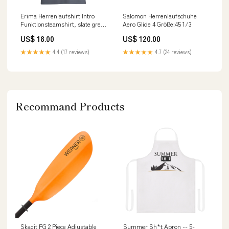
Erima Herrenlaufshirt Intro
Salomon Herrenlaufschuhe
Funktionsteamshirt, slate grey
Aero Glide 4 Größe:45 1/3
Größe:XXL
US$ 18.00
US$ 120.00
★★★★★
4.4 (17 reviews)
★★★★★
4.7 (24 reviews)
Recommand Products
Skagit FG 2 Piece Adjustable
Summer Sh*t Apron -- 5-