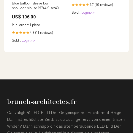
Blue Balloon sleeve low
4.7 (10 reviews)
★★★★★
shoulder blouse 19744 Size:40
Sold :
Login>>
US$ 106.00
Min. order: 1 piece
4.6 (11 reviews)
★★★★★
Sold :
Login>>
brunch-architectes.fr
Canvalight® LED-Bild | Der Geigenspieler | Hochformat Beige
Dann ist es höchste ZeitBist du auch genervt von deinen tristen
Wnden? Dann schnapp dir das atemberaubende LED Bild Der
Geigenspieler im Hochformat! Mit diesem beleuchteten