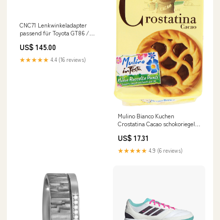
CNC71 Lenkwinkeladapter
passend für Toyota GT86 /
Subaru BRZ suzuki
US$ 145.00
★★★★★
4.4 (16 reviews)
Mulino Bianco Kuchen
Crostatina Cacao schokoriegel
Schokolade kekse Kakao 30x
US$ 17.31
40gr Original italienisch
Millefoglie
★★★★★
4.9 (6 reviews)