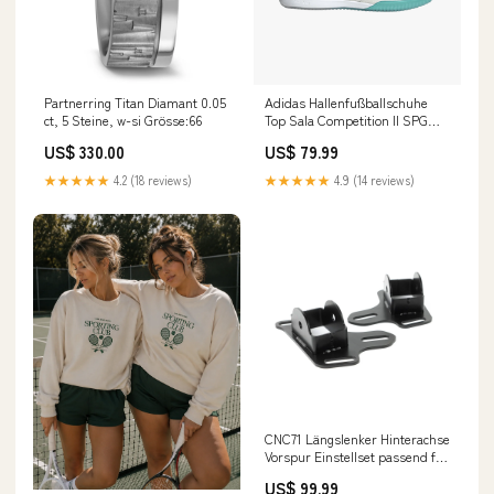
Partnerring Titan Diamant 0.05
Adidas Hallenfußballschuhe
ct, 5 Steine, w-si Grösse:66
Top Sala Competition II SPG
Wilhering/Mühlbach
US$ 330.00
US$ 79.99
Nachwuchs
★★★★★
4.2 (18 reviews)
★★★★★
4.9 (14 reviews)
CNC71 Längslenker Hinterachse
Vorspur Einstellset passend für
BMW E36 E46 Z4 (Stahl) motor-
US$ 99.99
abgassystem