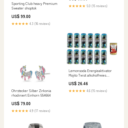
Sporting Club heavy Premium
★★★★★
5.0 (15 reviews)
Sweater shoptok
US$ 99.00
★★★★★
4.3 (16 reviews)
Lemonsoda Energieaktivator
Mojito Twist alkoholfreies
Getränk Sportgetränke 12x 50 cl
US$ 26.46
inkl. Italian Gourmet polpa 400g
Original italienisch Il mio
Ohrstecker Silber Zirkonia
★★★★★
4.6 (15 reviews)
rhodiniert Einhorn 554664
US$ 79.00
★★★★★
4.9 (17 reviews)