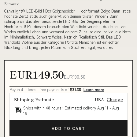
Schwarz
Canvalight® LED-Bild | Der Geigenspieler | Hochformat Beige Dann ist es
höchste ZeitBist du auch genervt von deinen tristen Wnden? Dann
schnapp dir das atemberaubende LED Bild Der Geigenspieler im
Hochformat! Mit diesem beleuchteten Wandbild verleihst du deinen vier
Wnden endlich Leben und verpasst deinem Zuhause eine individuelle Note
im Minimalistisch, Schwarz Weiss, Natrlich Realistisch Stil. Das LED
Wandbild Violine aus der Kategorie Portrts Menschen ist ein echter
Blickfang und bringt jeden Raum zum Strahlen. Egal, wo du es
EUR149.50
EUR190.50
Pay in 4 interest-free payments of
$37.38
Learn more
Shipping Estimate
USA
Change
Ships within 48 hours · Estimated delivery
Aug 11
-
Aug
16
ADD TO CART