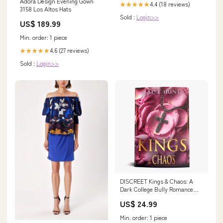
Adora Design Evening Gown
4.4 (18 reviews)
★★★★★
3158 Los Altos Hats
Sold :
Login>>
US$ 189.99
Min. order: 1 piece
4.6 (27 reviews)
★★★★★
Sold :
Login>>
DISCREET Kings & Chaos: A
Dark College Bully Romance
(Blackwell Kings Book 2) -
US$ 24.99
SIGNED DISCREET
PAPERBACK Easy-Grip Handle
Min. order: 1 piece