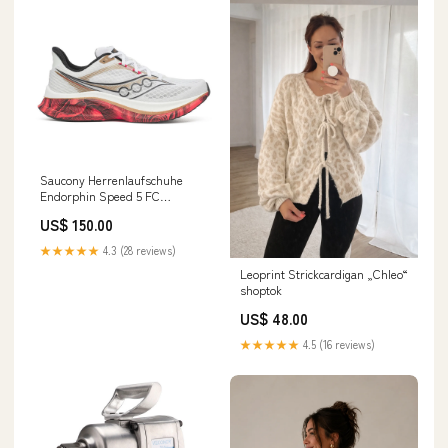
Saucony Herrenlaufschuhe
Endorphin Speed 5 FC
Liverpool
US$ 150.00
★★★★★
4.3 (28 reviews)
Leoprint Strickcardigan „Chleo“
shoptok
US$ 48.00
★★★★★
4.5 (16 reviews)