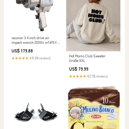
veconor 3 4 inch drive air
impact wrench 2000n m1475 ft
ib pneumatic tool Pneumatic
US$ 179.88
Impact Wrench
Hot Moms Club Sweater
★★★★★
4.9 (24 reviews)
Größe:XXL
US$ 79.99
★★★★★
4.2 (18 reviews)