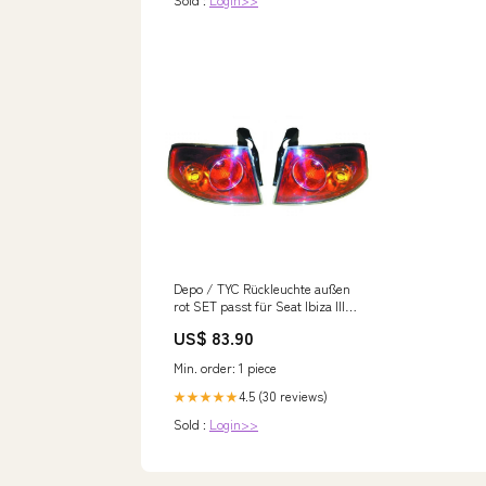
Depo / TYC Rückleuchte außen
rot SET passt für Seat Ibiza III
(6L1) ab 02-08 8l bis 2000
US$ 83.90
Min. order: 1 piece
4.5 (30 reviews)
★★★★★
Sold :
Login>>