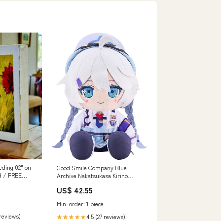
ding 02" on
Good Smile Company Blue
od / FREE
Archive Nakatsukasa Kirino
cenes
Chocotto Punitto Figure 2026-06
US$ 42.55
Min. order: 1 piece
 reviews)
4.5 (27 reviews)
★★★★★