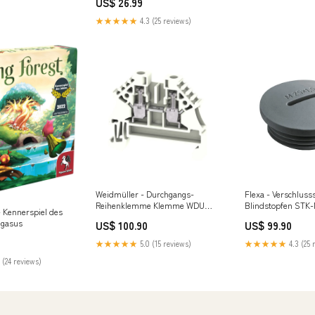
US$ 26.99
★★★★★
4.3 (25 reviews)
Weidmüller - Durchgangs-
Flexa - Verschlus
Reihenklemme Klemme WDU
Blindstopfen STK
- Kennerspiel des
2.5N ZQV WS
Polyam grau M 50x
egasus
US$ 100.90
US$ 99.90
Schraubansch.,2.5mm² − 100
Stück Multisplit 2 
Stück Emura
günstig
★★★★★
5.0 (15 reviews)
★★★★★
4.3 (25 
 (24 reviews)