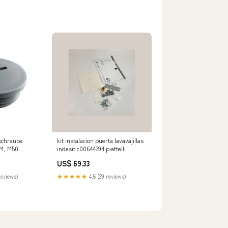
sschraube
kit instalacion puerta lavavajillas
-M, M50
indesit c00644294 piattelli
1,5 − 50
US$ 69.33
Konsolen
reviews)
★★★★★
4.6 (29 reviews)