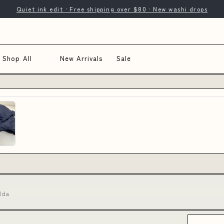
Quiet ink edit · Free shipping over $80 · New washi drops
Shop All
New Arrivals
Sale
ilda