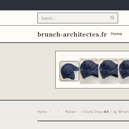
brunch-architectes.fr
Home
Home
/
/
Mütze - - Il Gufo Grau 𝗱𝗲 / Ig: @mat