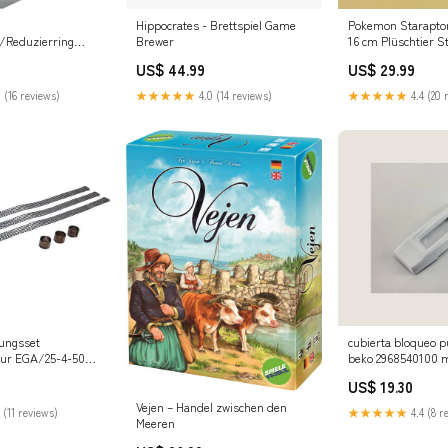
Hippocrates - Brettspiel Game
Pokemon Staraptor
/Reduzierring
Brewer
16 cm Plüschtier S
9.16 MS Pg29-Pg16
US$ 44.99
US$ 29.99
 (16 reviews)
★★★★★
4.0 (14 reviews)
★★★★★
4.4 (20 
dungsset
cubierta bloqueo p
tur EGA/25-4-500
beko 2968540100 m
rmierung daikin
US$ 19.30
 außengerät
Vejen – Handel zwischen den
 (11 reviews)
★★★★★
4.4 (8 r
Meeren