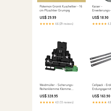
Pokemon Groink Kuscheltier - 16
Kaiser -
cm Plüschtier Grumpig
Erweiterungs-
Reduktion 352
US$ 29.99
US$ 18.90
2 x Kanalgerät
★★★★★
4.6 (29 reviews)
★★★★★
4.3
Weidmüller - Sicherungs-
Cellpack - Er
Reihenklemme Klemme
Erdungsgarni
W2T4FS-FT-PE30-70VBK
Bandschirm/A
US$ 328.95
US$ 163.90
Schraubanschluss − 50 Stück
r32 multisplit
daikin klimaanlage 3 innengeräte
★★★★★
4.0 (13 reviews)
★★★★★
4.8