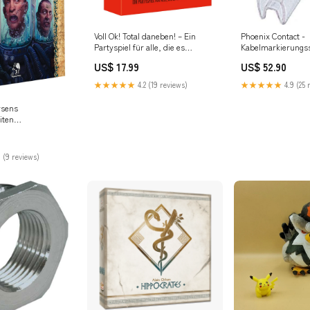
Voll Ok! Total daneben! – Ein
Phoenix Contact -
Partyspiel für alle, die es
Kabelmarkierungs
geradeheraus mögen
Aderbezeichnungs
US$ 17.99
US$ 52.90
1/15 1,5-2,5mm,1
1000 Stück VRF/V
★★★★★
4.2 (19 reviews)
★★★★★
4.9 (25 
Außeneinheiten
rsens
iten
 (Hardcover) -
nspiel
 (9 reviews)