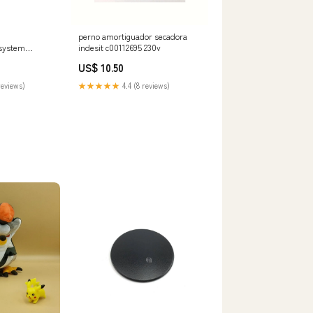
perno amortiguador secadora
system
indesit c00112695 230v
träger PATG
US$ 10.50
5mm breit −
RV Systeme -
reviews)
★★★★★
4.4 (8 reviews)