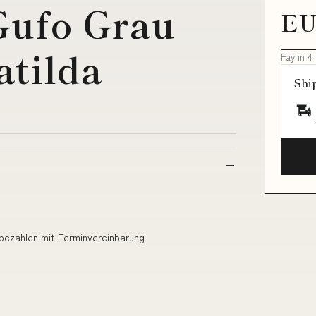
 Gufo Grau
EU
atilda
Pay in 4
Shi
 Abholung bezahlen mit Terminvereinbarung