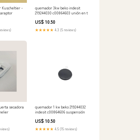
 Kuscheltier -
quemador 3kw beko indesit
taraptor
219244030 c00864603 unión en t
US$ 10.50
reviews)
★★★★★
4.3 (5 reviews)
uerta secadora
quemador 1 kw beko 219244032
elier
indesit c00864606 suspensión
US$ 10.50
eviews)
★★★★★
4.5 (15 reviews)