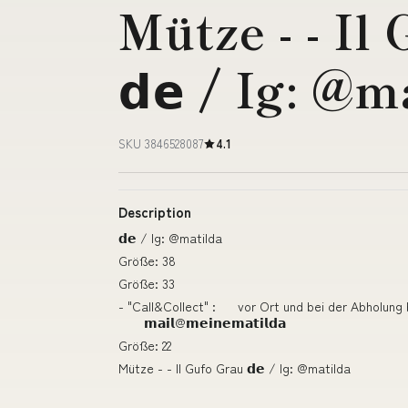
Mütze - - Il
𝗱𝗲 / Ig: @m
SKU 3846528087
4.1
Description
𝗱𝗲 / Ig: @matilda
Größe: 38
Größe: 33
- "Call&Collect" : vor Ort und bei der
𝗺𝗮𝗶𝗹@𝗺𝗲𝗶𝗻𝗲𝗺𝗮𝘁𝗶𝗹𝗱𝗮
Größe: 22
Mütze - - Il Gufo Grau 𝗱𝗲 / Ig: @matilda