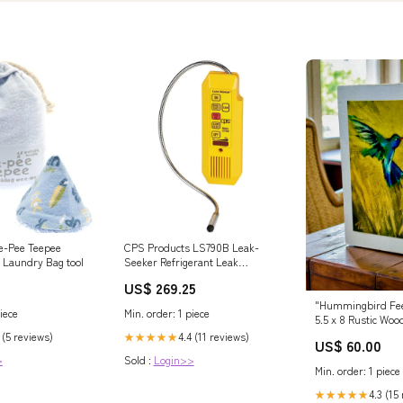
e-Pee Teepee
CPS Products LS790B Leak-
- Laundry Bag tool
Seeker Refrigerant Leak
Detector Engravers & Die
US$ 269.25
Grinders
"Hummingbird Fee
iece
Min. order: 1 piece
5.5 x 8 Rustic Wo
SHIPPING Water S
 (5 reviews)
4.4 (11 reviews)
★★★★★
US$ 60.00
>
Sold :
Login>>
Min. order: 1 piece
4.3 (15
★★★★★