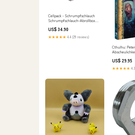
Cellpack - Schrumpfschlauch
Schrumpfschlauch-Abrollbox
SB/24-8/grau/4m 24-
US$ 34.90
8mm/L:4m,grau MSZ-LN25VG
R/B/V/W
★★★★★
4.4 (29 reviews)
Cthulhu: Pete
Abscheulichke
Normalausgabe
US$ 29.95
Pegasus Rolle
★★★★★
4.3