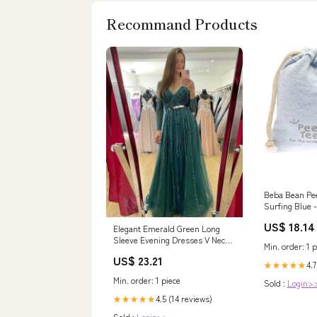
Recommand Products
Beba Bean Pe
Surfing Blue 
US$ 18.14
Elegant Emerald Green Long
Sleeve Evening Dresses V Neck
Min. order: 1 p
Tulle Sequins – Siaoryne
US$ 23.21
4.7
★★★★★
Min. order: 1 piece
Sold :
Login>
4.5 (14 reviews)
★★★★★
Sold :
Login>>