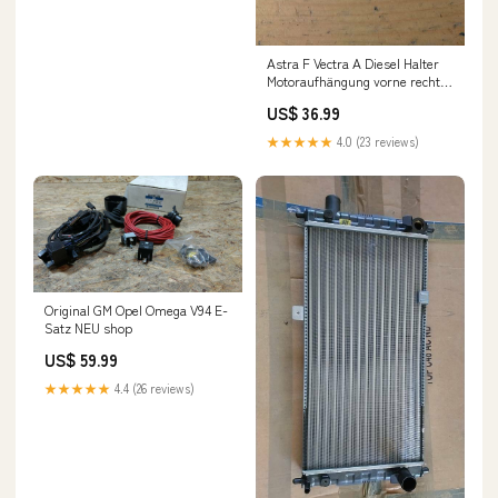
Astra F Vectra A Diesel Halter
Motoraufhängung vorne rechts
GM corsa
US$ 36.99
★★★★★
4.0 (23 reviews)
Original GM Opel Omega V94 E-
Satz NEU shop
US$ 59.99
★★★★★
4.4 (26 reviews)