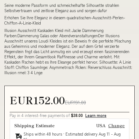
Seine moderne Passform und schmeichelhafte Silhouette strahlen
Selbstvertrauen und zeitlose Eleganz aus und sorgen dafür
Erhöhen Sie Ihre Eleganz in diesem quadratischen-Ausschnitt-Perlen-
Chiffon-A-Linie-Kleid
Illusion Ausschnitt Kaskaden Kleid mit Jacke Dämmerung
Farben:Dämmerung Galas oder AbendveranstaltungenDer Illusions
Ausschnitt unseres Loudi Kleides ist ein Beweis fr die perfekte Mischung
aus Geheimnis und moderner Eleganz. Der auf dem Grtel verzierte
Regenstein fngt das Licht anmutig ein und erzeugt einen faszinierenden
Effekt, der Ihrem Gesamtlook Raffinesse und Charme verleiht. Mit
Kaskaden Rschen hebt es Ihre Eleange perfekt hervor. Silhouette: A Linie
Stoff: Chiffon Saumlnge: Asymmetrisch Rcken: Reiverschluss Ausschnitt:
Illusion rmel: 3 4 Lnge
EUR152.00
EUR191.00
Pay in 4 interest-free payments of
$38.00
Learn more
Shipping Estimate
USA
Change
Ships within 48 hours · Estimated delivery
Aug 11
-
Aug