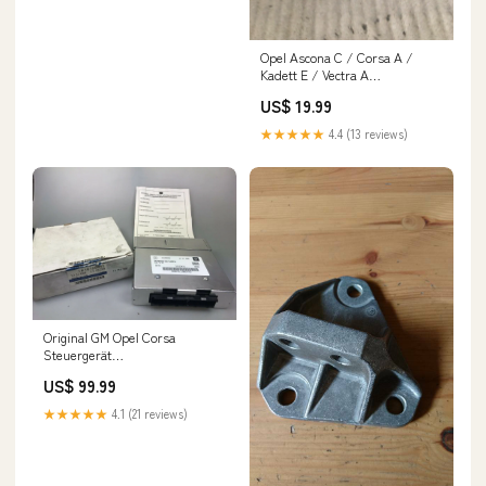
Opel Ascona C / Corsa A /
Kadett E / Vectra A
Wasserpumpe Neu Original
US$ 19.99
Monza
★★★★★
4.4 (13 reviews)
Original GM Opel Corsa
Steuergerät
Zentraleinspritzung Neu
US$ 99.99
unbekannt
★★★★★
4.1 (21 reviews)