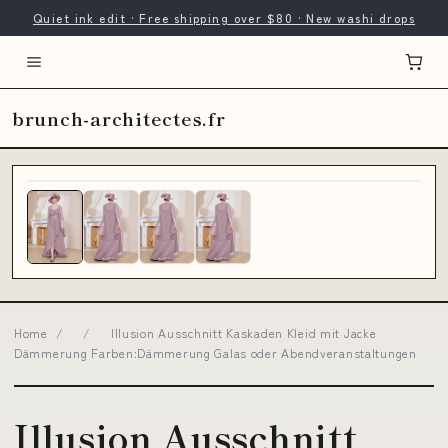
Quiet ink edit · Free shipping over $80 · New washi drops
brunch-architectes.fr
Home
/
/
Illusion Ausschnitt Kaskaden Kleid mit Jacke
Dämmerung Farben:Dämmerung Galas oder Abendveranstaltungen
Illusion Ausschnitt