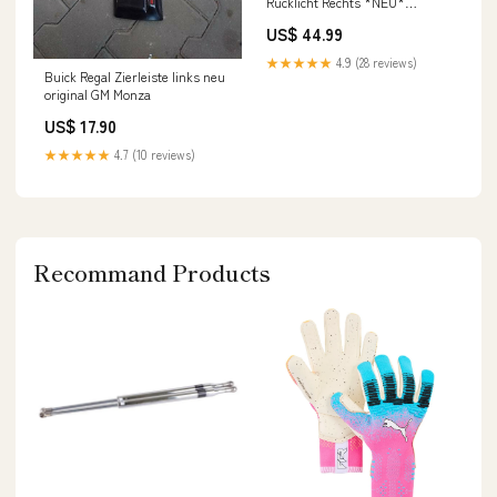
Rücklicht Rechts *NEU*
Daihatsu
US$ 44.99
★★★★★
4.9 (28 reviews)
Buick Regal Zierleiste links neu
original GM Monza
US$ 17.90
★★★★★
4.7 (10 reviews)
Recommand Products