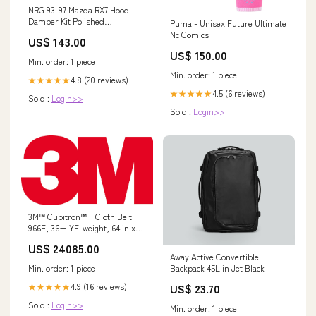
NRG 93-97 Mazda RX7 Hood
Damper Kit Polished
Puma - Unisex Future Ultimate
YMM_2009_2016_Mercedes_Benz_E_Class_Br212
Nc Comics
US$ 143.00
US$ 150.00
Min. order: 1 piece
Min. order: 1 piece
4.8 (20 reviews)
★★★★★
4.5 (6 reviews)
★★★★★
Sold :
Login>>
Sold :
Login>>
3M™ Cubitron™ II Cloth Belt
966F, 36+ YF-weight, 64 in x
156-3/4 in, Film-lok, Full-flex,
US$ 24085.00
30 ea/Case, Bulk Min Qty
Away Active Convertible
Order:30
Min. order: 1 piece
Backpack 45L in Jet Black
4.9 (16 reviews)
US$ 23.70
★★★★★
Sold :
Login>>
Min. order: 1 piece