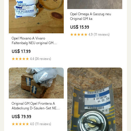
Opel Omega A Gaszug neu
Original GM ka
US$ 15.99
★★★★★
4.9 (11 reviews)
Opel Movano A Vivaro
Faltenbalg NEU original GM
Insignia
US$ 17.99
★★★★★
4.4 (24 reviews)
Original GM Opel Frontera A
Abdeckung D-Säulen-Set NEU
Cadillac
US$ 79.99
★★★★★
4.0 (11 reviews)