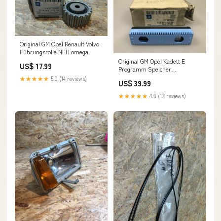
Original GM Opel Renault Volvo
Führungsrolle NEU omega
Original GM Opel Kadett E
US$ 17.99
Programm Speicher
Steuergerät *NEU* Omega
★★★★★
5.0 (14 reviews)
US$ 39.99
★★★★★
4.3 (13 reviews)