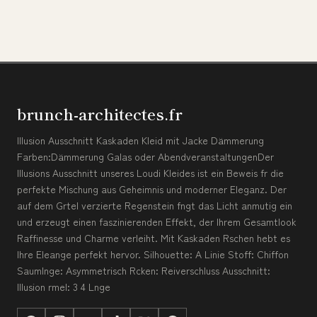
brunch-architectes.fr
Illusion Ausschnitt Kaskaden Kleid mit Jacke Dämmerung
Farben:Dämmerung Galas oder AbendveranstaltungenDer
Illusions Ausschnitt unseres Loudi Kleides ist ein Beweis fr die
perfekte Mischung aus Geheimnis und moderner Eleganz. Der
auf dem Grtel verzierte Regenstein fngt das Licht anmutig ein
und erzeugt einen faszinierenden Effekt, der Ihrem Gesamtlook
Raffinesse und Charme verleiht. Mit Kaskaden Rschen hebt es
Ihre Eleange perfekt hervor. Silhouette: A Linie Stoff: Chiffon
Saumlnge: Asymmetrisch Rcken: Reiverschluss Ausschnitt:
Illusion rmel: 3 4 Lnge