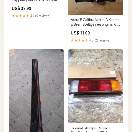
BMW
US$ 32.99
★★★★★
4.4 (5 reviews)
Astra F Calibra Vectra A Kadett
E Bremsbeläge neu original GM
Hyundai
US$ 11.00
★★★★★
4.0 (22 reviews)
Original GM Opel Rekord E