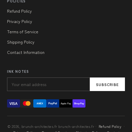
POLICIES
Refund Policy
Privacy Policy
Terms of Service
Shipping Policy
Contact Information
INK NOTES
SUBSCRIBE
VISA
PayPal
AMEX
Apple Pay
Shop Pay
© 2026, brunch-architectes.fr brunch-architectes.fr ·
Refund Policy
·