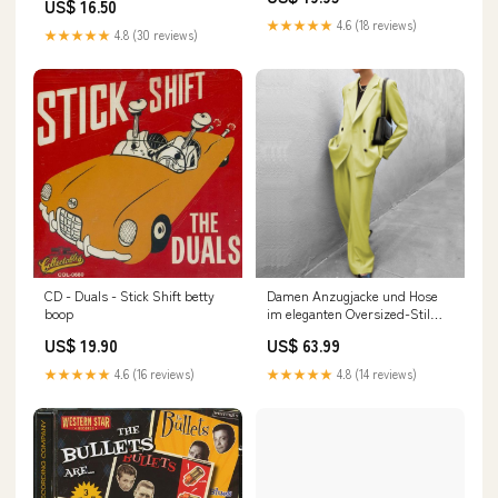
US$ 16.50
★★★★★
4.6 (18 reviews)
★★★★★
4.8 (30 reviews)
Damen Anzugjacke und Hose
CD - Duals - Stick Shift betty
im eleganten Oversized-Stil
boop
Drune
US$ 63.99
US$ 19.90
WWBESTSELLERSAUGUST-17
★★★★★
4.8 (14 reviews)
★★★★★
4.6 (16 reviews)