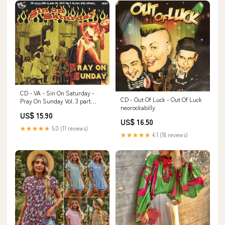
CD - VA - Sin On Saturday -
CD - Out Of Luck - Out Of Luck
Pray On Sunday Vol. 3 part
neorockabilly
records
US$ 15.90
US$ 16.50
★★★★★
5.0 (11 reviews)
★★★★★
4.1 (18 reviews)