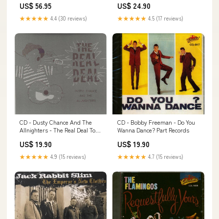
US$ 56.95
US$ 24.90
long-sleeve-tees-ai
★★★★★
4.4 (30 reviews)
★★★★★
4.5 (17 reviews)
CD - Bobby Freeman - Do You
CD - Dusty Chance And The
Wanna Dance? Part Records
Allnighters - The Real Deal Tony
Marlow
US$ 19.90
US$ 19.90
★★★★★
4.7 (15 reviews)
★★★★★
4.9 (15 reviews)