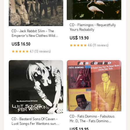
CD - Flamingos - Requestfully
Yours Rockabilly
CD - Jack Rabbit Slim - The
Emperor's New Clothes Wild
US$ 19.90
Records
US$ 16.50
★★★★★
4.6 (11 reviews)
★★★★★
4.1 (13 reviews)
CD - Fats Domino - Fabulous
CD - Bastard Sons Of Cavan -
Mr. D, The - Fats Domino
Lust Songs Fer Wantons sun
Swings Collector
records
US$ 19.95