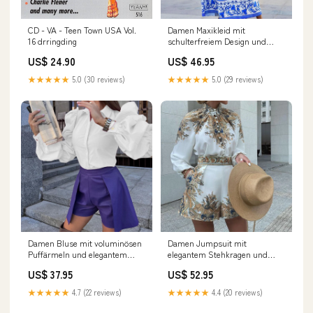
CD - VA - Teen Town USA Vol.
Damen Maxikleid mit
16 drringding
schulterfreiem Design und
elegantem floralen Muster
US$ 24.90
US$ 46.95
Drune Herbst und Winter
★★★★★
5.0 (30 reviews)
★★★★★
5.0 (29 reviews)
Damen Bluse mit voluminösen
Damen Jumpsuit mit
Puffärmeln und elegantem
elegantem Stehkragen und
Schnitt Drune top100sept
kunstvollem Druck Drune rote
US$ 37.95
US$ 52.95
kette
★★★★★
4.7 (22 reviews)
★★★★★
4.4 (20 reviews)