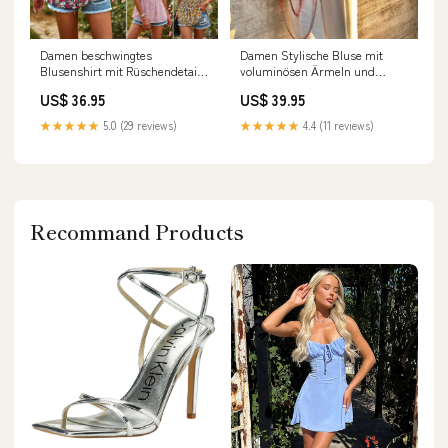
Damen beschwingtes
Damen Stylische Bluse mit
Blusenshirt mit Rüschendetails
voluminösen Ärmeln und
und floralem Design Drune
farbenfrohem Muster Drune
US$ 36.95
US$ 39.95
HSM-TT
#ComfortableWear
★★★★★
5.0 (29 reviews)
★★★★★
4.4 (11 reviews)
Recommand Products