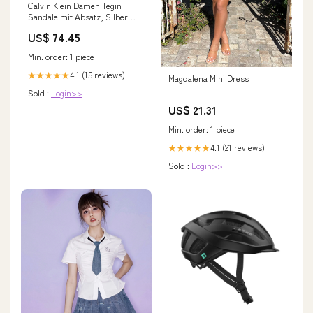
Calvin Klein Damen Tegin
Sandale mit Absatz, Silber
040, 38 EU Heldenklang
US$ 74.45
Min. order: 1 piece
4.1 (15 reviews)
★★★★★
Magdalena Mini Dress
Sold :
Login>>
US$ 21.31
Min. order: 1 piece
4.1 (21 reviews)
★★★★★
Sold :
Login>>