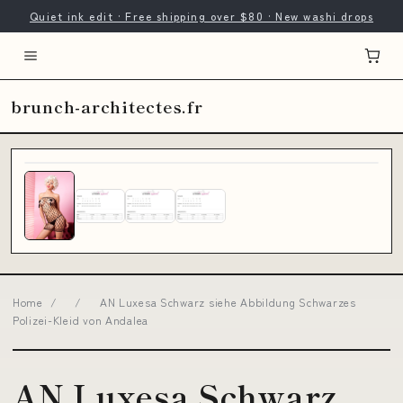
Quiet ink edit · Free shipping over $80 · New washi drops
brunch-architectes.fr
Home
/
/
AN Luxesa Schwarz siehe Abbildung Schwarzes
Polizei-Kleid von Andalea
AN Luxesa Schwarz