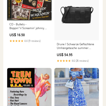
CD - Bullets -
Boppin''n'Screamin' johnny
cash
US$ 16.50
★★★★★
4.4 (9 reviews)
Drune | Schwarze Geflochtene
Umhängetasche summer
blouses-ai
US$ 54.95
★★★★★
4.6 (28 reviews)