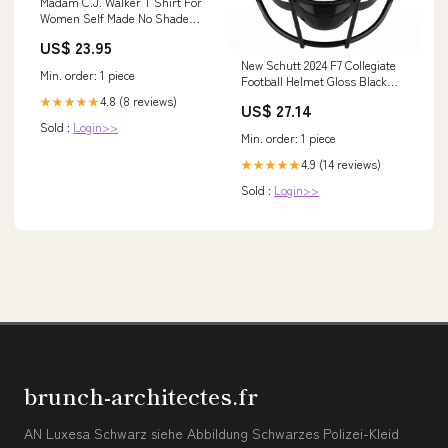
Madam C.J. Walker T Shirt For
Women Self Made No Shade
Black History TS09 Size:M
US$ 23.95
New Schutt 2024 F7 Collegiate
Min. order: 1 piece
Football Helmet Gloss Black
Size Small – cssportinggoods
4.8 (8 reviews)
★★★★★
US$ 27.14
Sold :
Login>>
Min. order: 1 piece
4.9 (14 reviews)
★★★★★
Sold :
Login>>
brunch-architectes.fr
AN Luxesa Schwarz siehe Abbildung Schwarzes Polizei-Kleid