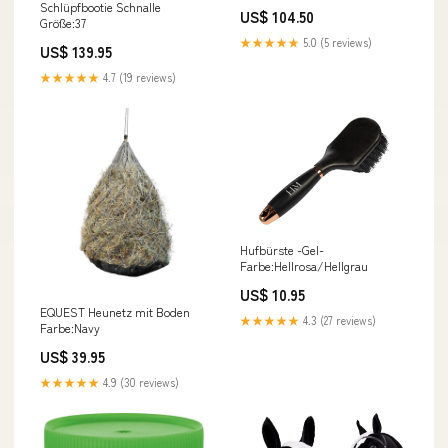
Schlüpfbootie Schnalle
US$ 104.50
Größe:37
★★★★★
5.0 (5 reviews)
US$ 139.95
★★★★★
4.7 (19 reviews)
Hufbürste -Gel-
Farbe:Hellrosa/Hellgrau
US$ 10.95
EQUEST Heunetz mit Boden
★★★★★
4.3 (27 reviews)
Farbe:Navy
US$ 39.95
★★★★★
4.9 (30 reviews)