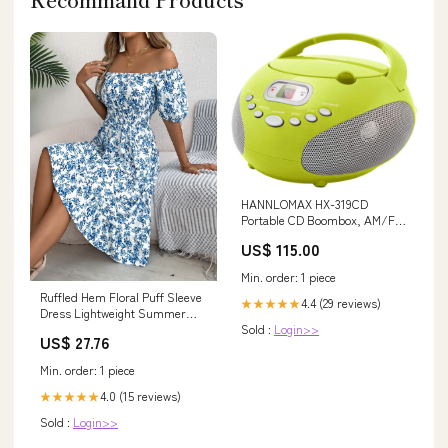
HANNLOMAX HX-319CD
Portable CD Boombox, AM/FM
Radio, LED Display, Aux-in
US$ 115.00
Jack, AC/DC Dual Power
Source. (Green) Mother's Day
Min. order: 1 piece
Ruffled Hem Floral Puff Sleeve
4.4 (29 reviews)
★★★★★
Dress Lightweight Summer
Sold :
Login>>
Knitwear
US$ 27.76
Min. order: 1 piece
4.0 (15 reviews)
★★★★★
Sold :
Login>>