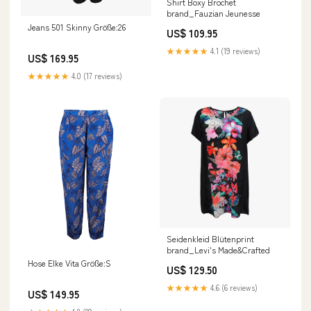
Shirt Boxy Brochet
brand_Fauzian Jeunesse
Jeans 501 Skinny Größe:26
US$ 109.95
★★★★★
4.1 (19 reviews)
US$ 169.95
★★★★★
4.0 (17 reviews)
Seidenkleid Blütenprint
brand_Levi's Made&Crafted
Hose Elke Vita Größe:S
US$ 129.50
★★★★★
4.6 (6 reviews)
US$ 149.95