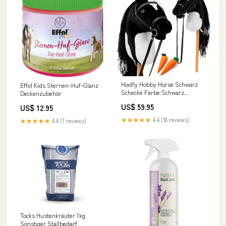
Hoofly Hobby Horse Schwarz
Effol Kids Sternen-Huf-Glanz
Schecke Farbe:Schwarz
Deckenzubehör
Schecke
US$ 59.95
US$ 12.95
★★★★★
4.4 (18 reviews)
★★★★★
4.4 (7 reviews)
Tocks Hustenkräuter 1kg
Sonstiger Stallbedarf