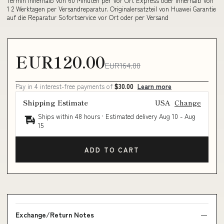
Termin innerhalb von 60 Minuten per Vor Ort Express oder innerhalb von
1 2 Werktagen per Versandreparatur. Originalersatzteil von Huawei Garantie
auf die Reparatur Sofortservice vor Ort oder per Versand
EUR120.00
EUR164.00
Pay in 4 interest-free payments of
$30.00
Learn more
Shipping Estimate
USA
Change
Ships within 48 hours · Estimated delivery
Aug 10
-
Aug
15
ADD TO CART
Exchange/Return Notes