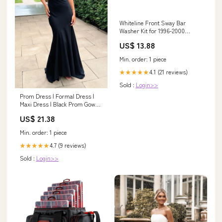
Whiteline Front Sway Bar
Washer Kit for 1996-2000
Honda Civic HX (EK) Skyline
US$ 13.88
GT-S
Min. order: 1 piece
4.1 (21 reviews)
★★★★★
Sold :
Login>>
Prom Dress | Formal Dress |
Maxi Dress | Black Prom Gown |
Black | 10 | Jesson Strapless
US$ 21.38
Maxi Dress - Black
Min. order: 1 piece
4.7 (9 reviews)
★★★★★
Sold :
Login>>