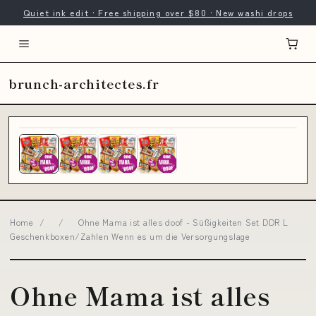
Quiet ink edit · Free shipping over $80 · New washi drops
brunch-architectes.fr
Home
/
/
Ohne Mama ist alles doof - Süßigkeiten Set DDR L
Geschenkboxen/Zahlen Wenn es um die Versorgungslage
Ohne Mama ist alles