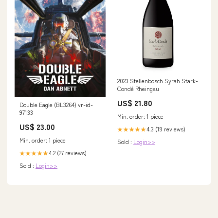
2023 Stellenbosch Syrah Stark-
Condé Rheingau
US$ 21.80
Double Eagle (BL3264) vr-id-
97133
Min. order: 1 piece
US$ 23.00
4.3 (19 reviews)
★★★★★
Min. order: 1 piece
Sold :
Login>>
4.2 (27 reviews)
★★★★★
Sold :
Login>>