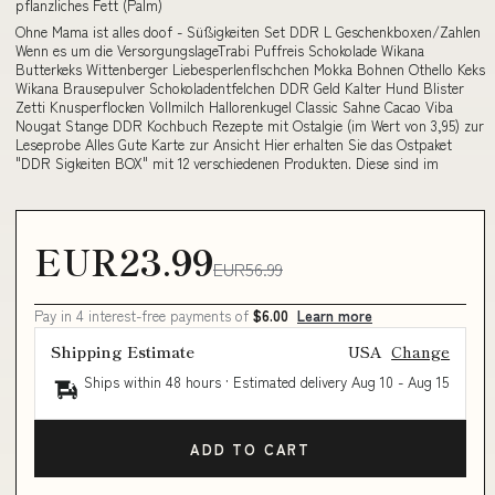
pflanzliches Fett (Palm)
Ohne Mama ist alles doof - Süßigkeiten Set DDR L Geschenkboxen/Zahlen
Wenn es um die VersorgungslageTrabi Puffreis Schokolade Wikana
Butterkeks Wittenberger Liebesperlenflschchen Mokka Bohnen Othello Keks
Wikana Brausepulver Schokoladentfelchen DDR Geld Kalter Hund Blister
Zetti Knusperflocken Vollmilch Hallorenkugel Classic Sahne Cacao Viba
Nougat Stange DDR Kochbuch Rezepte mit Ostalgie (im Wert von 3,95) zur
Leseprobe Alles Gute Karte zur Ansicht Hier erhalten Sie das Ostpaket
"DDR Sigkeiten BOX" mit 12 verschiedenen Produkten. Diese sind im
EUR23.99
EUR56.99
Pay in 4 interest-free payments of
$6.00
Learn more
Shipping Estimate
USA
Change
Ships within 48 hours · Estimated delivery
Aug 10
-
Aug 15
ADD TO CART