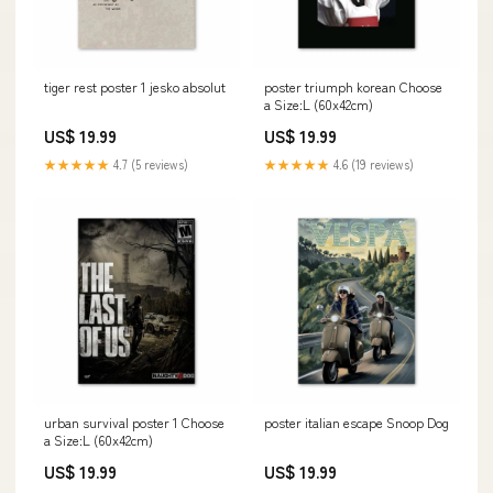
tiger rest poster 1 jesko absolut
poster triumph korean Choose
a Size:L (60x42cm)
US$ 19.99
US$ 19.99
★★★★★
4.7 (5 reviews)
★★★★★
4.6 (19 reviews)
urban survival poster 1 Choose
poster italian escape Snoop Dog
a Size:L (60x42cm)
US$ 19.99
US$ 19.99