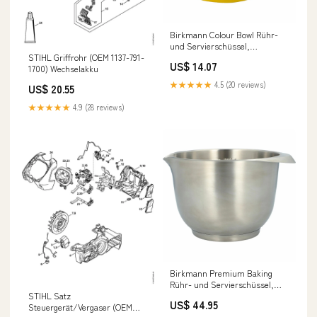
Birkmann Colour Bowl Rühr-
und Servierschüssel,
STIHL Griffrohr (OEM 1137-791-
Rührschüssel, Schüssel,
US$ 14.07
1700) Wechselakku
Melaminharz, Gelb, 1 L, 708815
gpsr
★★★★★
4.5 (20 reviews)
US$ 20.55
★★★★★
4.9 (28 reviews)
Birkmann Premium Baking
Rühr- und Servierschüssel,
STIHL Satz
Rührschüssel, Schüssel,
US$ 44.95
Steuergerät/Vergaser (OEM
Edelstahl, 2 L, 708587 gpsr