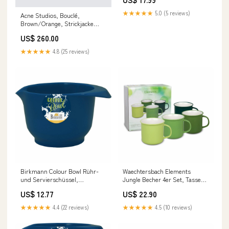
Kaffebecher, Porzellan, 380 ml,
11 5 162 1358 gpsr
★★★★★
5.0 (5 reviews)
Acne Studios, Bouclé,
Brown/Orange, Strickjacke
Size:M
US$ 260.00
★★★★★
4.8 (25 reviews)
Birkmann Colour Bowl Rühr-
Waechtersbach Elements
und Servierschüssel,
Jungle Becher 4er Set, Tassen,
Rührschüssel, Schüssel,
Kaffeetassen, im
US$ 12.77
US$ 22.90
Melaminharz, Dunkelblau, 500
Geschenkkarton, Bone China,
ml, 708877 gpsr
Grün, 380 ml, 41 5 971 1000
★★★★★
4.4 (22 reviews)
★★★★★
4.5 (10 reviews)
gpsr