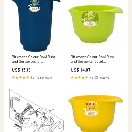
Birkmann Colour Bowl Rühr-
Birkmann Colour Bowl Rühr-
und Servierbecher,
und Servierschüssel,
Rührbecher, Rührschüssel,
Rührschüssel, Schüssel,
US$ 15.39
US$ 14.07
Rühr Becher, Melaminharz,
Melaminharz, Limette, 1 L,
Dunkelblau, 1 L, 709041 gpsr
708792 gpsr
★★★★★
4.9 (15 reviews)
★★★★★
4.3 (21 reviews)