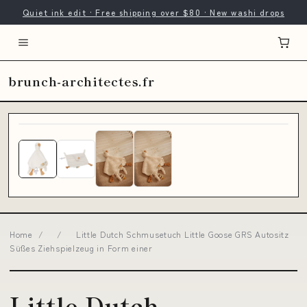
Quiet ink edit · Free shipping over $80 · New washi drops
brunch-architectes.fr
Home
/
/
Little Dutch Schmusetuch Little Goose GRS Autositz
Süßes Ziehspielzeug in Form einer
Little Dutch