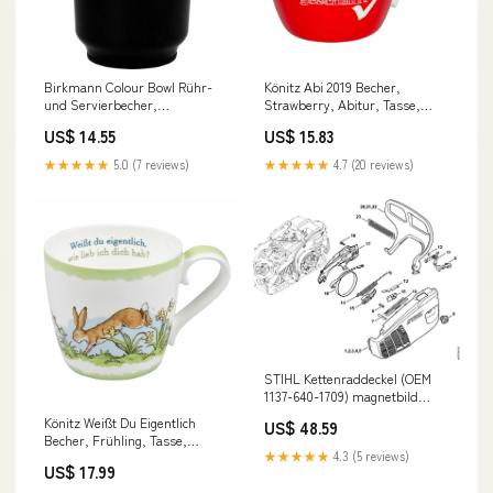
Birkmann Colour Bowl Rühr-
Könitz Abi 2019 Becher,
und Servierbecher,
Strawberry, Abitur, Tasse,
Rührbecher, Rührschüssel,
Kaffeetasse, Bone China, Rot,
US$ 14.55
US$ 15.83
Rühr Becher, Melaminharz,
400 ml, 11 2 057 2349 gpsr
Schwarz, 1 L, 709362 gpsr
★★★★★
5.0 (7 reviews)
★★★★★
4.7 (20 reviews)
STIHL Kettenraddeckel (OEM
1137-640-1709) magnetbild
akku-präsentation ak 01 h48
Könitz Weißt Du Eigentlich
US$ 48.59
Becher, Frühling, Tasse,
★★★★★
4.3 (5 reviews)
Kaffeetasse, Bone China,
US$ 17.99
Hasen, 415 ml, 11 2 057 1531
gpsr