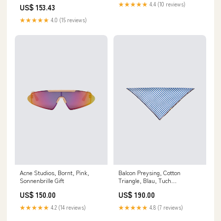
1138-007-1008) Instruments
★★★★★
4.4 (10 reviews)
US$ 153.43
★★★★★
4.0 (15 reviews)
Acne Studios, Bornt, Pink,
Balcon Preysing, Cotton
Sonnenbrille Gift
Triangle, Blau, Tuch
Beautifulscents
US$ 150.00
US$ 190.00
★★★★★
4.2 (14 reviews)
★★★★★
4.8 (7 reviews)