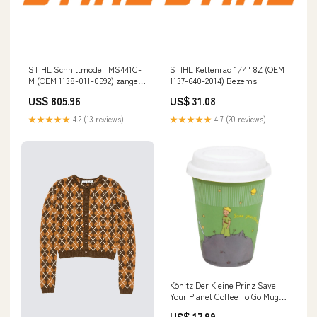
STIHL Schnittmodell MS441C-
STIHL Kettenrad 1/4" 8Z (OEM
M (OEM 1138-011-0592) zange
1137-640-2014) Bezems
din5254-a19
US$ 805.96
US$ 31.08
★★★★★
4.2 (13 reviews)
★★★★★
4.7 (20 reviews)
Könitz Der Kleine Prinz Save
Your Planet Coffee To Go Mug
mit Deckel, Becher,
US$ 17.99