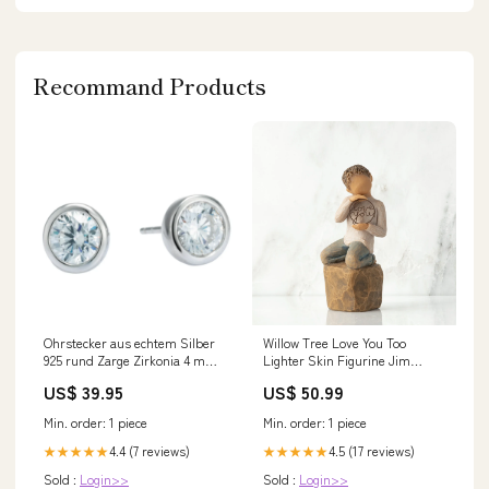
Recommand Products
Ohrstecker aus echtem Silber
Willow Tree Love You Too
925 rund Zarge Zirkonia 4 mm
Lighter Skin Figurine Jim
weiss Andreani
Shore collectible Polish Santa
US$ 39.95
US$ 50.99
Min. order: 1 piece
Min. order: 1 piece
4.4 (7 reviews)
4.5 (17 reviews)
★★★★★
★★★★★
Sold :
Login>>
Sold :
Login>>