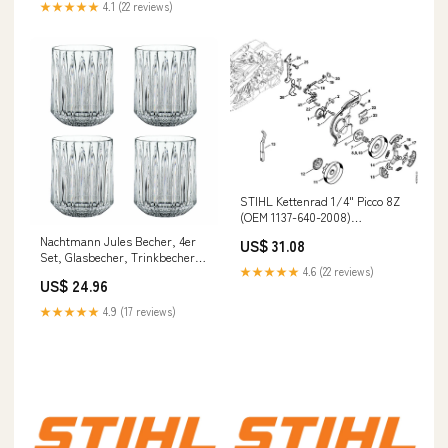
★★★★★
4.1 (22 reviews)
STIHL Kettenrad 1/4" Picco 8Z
(OEM 1137-640-2008)
griffrahmen
Nachtmann Jules Becher, 4er
US$ 31.08
Set, Glasbecher, Trinkbecher,
★★★★★
4.6 (22 reviews)
Tumbler, Kristallglas, 305 ml,
US$ 24.96
101979 gpsr
★★★★★
4.9 (17 reviews)