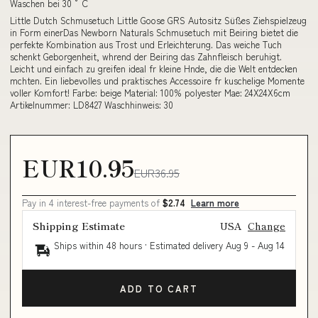
Waschen bei 30 ° C
Little Dutch Schmusetuch Little Goose GRS Autositz Süßes Ziehspielzeug
in Form einerDas Newborn Naturals Schmusetuch mit Beiring bietet die
perfekte Kombination aus Trost und Erleichterung. Das weiche Tuch
schenkt Geborgenheit, whrend der Beiring das Zahnfleisch beruhigt.
Leicht und einfach zu greifen ideal fr kleine Hnde, die die Welt entdecken
mchten. Ein liebevolles und praktisches Accessoire fr kuschelige Momente
voller Komfort! Farbe: beige Material: 100% polyester Mae: 24X24X6cm
Artikelnummer: LD8427 Waschhinweis: 30
EUR10.95
EUR36.95
Pay in 4 interest-free payments of
$2.74
Learn more
Shipping Estimate
USA
Change
Ships within 48 hours · Estimated delivery
Aug 9
-
Aug 14
ADD TO CART