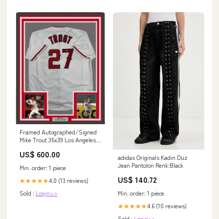
Framed Autographed/Signed
Mike Trout 35x39 Los Angeles
White Baseball Jersey Steiner
US$ 600.00
Sports COA Hologram Only
adidas Originals Kadın Düz
Savage Field Hockey
Jean Pantolon Renk:Black
Min. order: 1 piece
US$ 140.72
4.0 (13 reviews)
★★★★★
Min. order: 1 piece
Sold :
Login>>
4.6 (10 reviews)
★★★★★
Sold :
Login>>