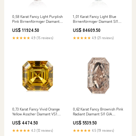
0,58 Karat Fancy Light Purplish
1,01 Karat Fancy Light Blue
Pink Birnenförmiger Diamant
Birnenförmiger Diamant SI1
VVS1 GIA Diamantring
GIA Fischer
US$ 11924.50
US$ 84609.50
★★★★★
4.9 (15 reviews)
★★★★★
4.9 (21 reviews)
0,73 Karat Fancy Vivid Orange
0,62 Karat Fancy Brownish Pink
Yellow Asscher Diamant VS1
Radiant Diamant SI1 GIA
GIA Eheringe
Honeymoon Solid XX
US$ 4474.50
US$ 5539.50
★★★★★
4.3 (12 reviews)
★★★★★
4.5 (19 reviews)