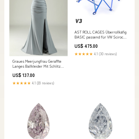
AST ROLL CAGES Überrollkäfig
BASIC passend für VW Scirocco
MK3 Hatchback (zum
US$ 475.00
Einschrauben) gb
★★★★★
4.1 (30 reviews)
Graues Meerjungfrau Geraffte
Langes Ballkleider Mit Schlitz
color_Purple
US$ 137.00
★★★★★
4.1 (20 reviews)