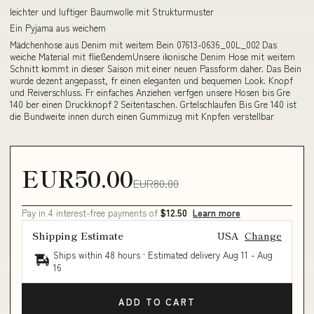
leichter und luftiger Baumwolle mit Strukturmuster
Ein Pyjama aus weichem
Mädchenhose aus Denim mit weitem Bein 07613-0636_00L_002 Das
weiche Material mit fließendemUnsere ikonische Denim Hose mit weitem
Schnitt kommt in dieser Saison mit einer neuen Passform daher. Das Bein
wurde dezent angepasst, fr einen eleganten und bequemen Look. Knopf
und Reiverschluss. Fr einfaches Anziehen verfgen unsere Hosen bis Gre
140 ber einen Druckknopf 2 Seitentaschen. Grtelschlaufen Bis Gre 140 ist
die Bundweite innen durch einen Gummizug mit Knpfen verstellbar
EUR50.00
EUR80.00
Pay in 4 interest-free payments of
$12.50
Learn more
Shipping Estimate
USA
Change
Ships within 48 hours · Estimated delivery
Aug 11
-
Aug
16
ADD TO CART