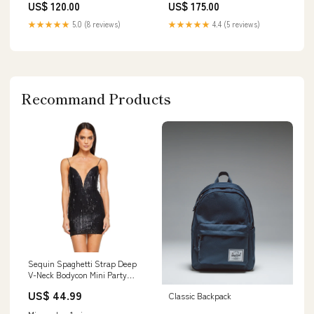
US$ 120.00
US$ 175.00
★★★★★
5.0 (8 reviews)
★★★★★
4.4 (5 reviews)
Recommand Products
Sequin Spaghetti Strap Deep
V-Neck Bodycon Mini Party
Dress Art Beige V Neck Lace
US$ 44.99
Classic Backpack
Patchwork Knit Mini Dresses
Spring