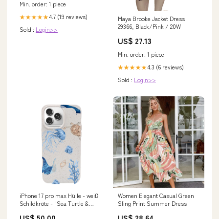
Min. order: 1 piece
4.7 (19 reviews)
★★★★★
Maya Brooke Jacket Dress
29366, Black/Pink / 20W
Sold :
Login>>
US$ 27.13
Min. order: 1 piece
4.3 (6 reviews)
★★★★★
Sold :
Login>>
iPhone 17 pro max Hülle - weiß
Women Elegant Casual Green
Schildkröte - "Sea Turtle &
Sling Print Summer Dress
Friends" - nachhaltig winter
US$ 50.00
US$ 28.64