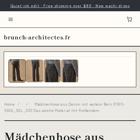
Quiet ink edit · Free shipping over $80 · New washi drops
brunch-architectes.fr
Home
/
/
Mädchenhose aus Denim mit weitem Bein 07613-
0636_00L_002 Das weiche Material mit fließendem
Mädchenhose aus