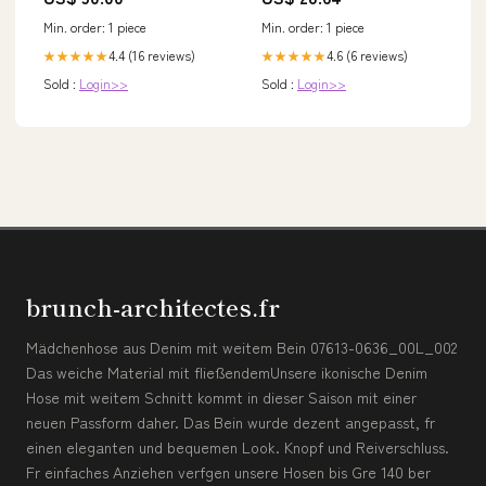
Min. order: 1 piece
Min. order: 1 piece
4.4 (16 reviews)
4.6 (6 reviews)
★★★★★
★★★★★
Sold :
Login>>
Sold :
Login>>
brunch-architectes.fr
Mädchenhose aus Denim mit weitem Bein 07613-0636_00L_002
Das weiche Material mit fließendemUnsere ikonische Denim
Hose mit weitem Schnitt kommt in dieser Saison mit einer
neuen Passform daher. Das Bein wurde dezent angepasst, fr
einen eleganten und bequemen Look. Knopf und Reiverschluss.
Fr einfaches Anziehen verfgen unsere Hosen bis Gre 140 ber