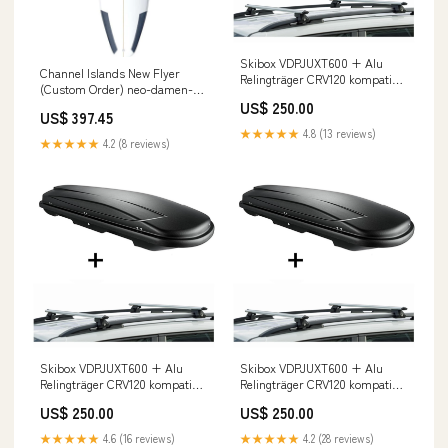
Skibox VDPJUXT600 + Alu
Channel Islands New Flyer
Relingträger CRV120 kompatibel
(Custom Order) neo-damen-
mit Chevrolet Captiva ab 06
grosse-l
US$ 250.00
Shopify 2024
US$ 397.45
★★★★★
4.8 (13 reviews)
★★★★★
4.2 (8 reviews)
Skibox VDPJUXT600 + Alu
Skibox VDPJUXT600 + Alu
Relingträger CRV120 kompatibel
Relingträger CRV120 kompatibel
mit Citroen Berlingo I 96-08
mit Audi A4 Kombi (B5-B6) 95-
US$ 250.00
US$ 250.00
redloonbike_entwurf_200324
04 Inbus
★★★★★
4.6 (16 reviews)
★★★★★
4.2 (28 reviews)