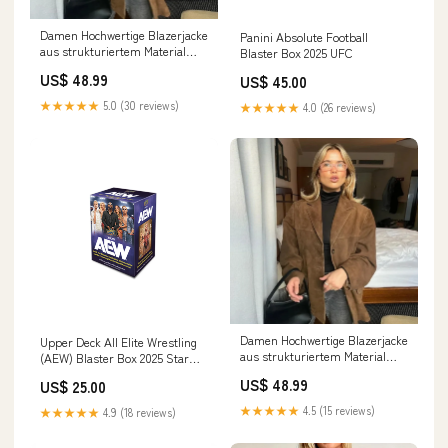
Damen Hochwertige Blazerjacke
Panini Absolute Football
aus strukturiertem Material
Blaster Box 2025 UFC
Drune SEPT27
US$ 48.99
US$ 45.00
★★★★★
5.0 (30 reviews)
★★★★★
4.0 (26 reviews)
Damen Hochwertige Blazerjacke
Upper Deck All Elite Wrestling
aus strukturiertem Material
(AEW) Blaster Box 2025 Star
Drune Größe:M
Wars
US$ 48.99
US$ 25.00
★★★★★
4.5 (15 reviews)
★★★★★
4.9 (18 reviews)