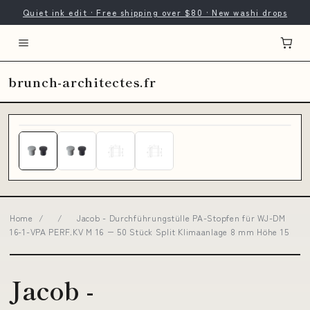
Quiet ink edit · Free shipping over $80 · New washi drops
brunch-architectes.fr
Home
/
/
Jacob - Durchführungstülle PA-Stopfen für WJ-DM
16-1-VPA PERF.KV M 16 − 50 Stück Split Klimaanlage 8 mm Höhe 15
Jacob -