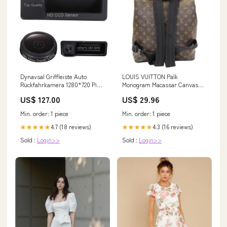
Dynavsal Griffleiste Auto
LOUIS VUITTON Palk
Rückfahrkamera 1280*720 Pixel
Monogram Macassar Canvas
1000TV Linien Super Pro
Backpack Bag Black-US
US$ 127.00
US$ 29.96
Objektiv Wasserdicht prod
Min. order: 1 piece
Min. order: 1 piece
4.7 (18 reviews)
4.3 (16 reviews)
★★★★★
★★★★★
Sold :
Login>>
Sold :
Login>>