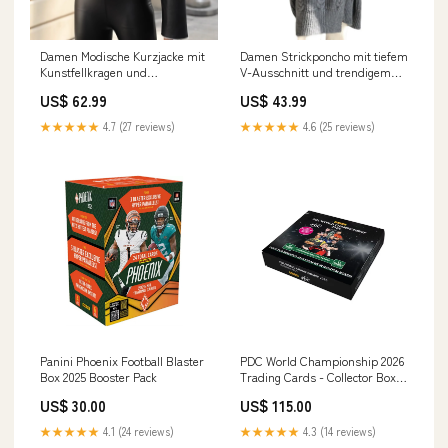
Damen Modische Kurzjacke mit
Damen Strickponcho mit tiefem
Kunstfellkragen und
V-Ausschnitt und trendigem
praktischen Taschen Drune
Zopfmuster Drune
US$ 62.99
US$ 43.99
orthopaedic shoes-ai
Farbe:Aprikose
★★★★★
4.7 (27 reviews)
★★★★★
4.6 (25 reviews)
Panini Phoenix Football Blaster
PDC World Championship 2026
Box 2025 Booster Pack
Trading Cards - Collector Box
Sleeves
US$ 30.00
US$ 115.00
★★★★★
4.1 (24 reviews)
★★★★★
4.3 (14 reviews)