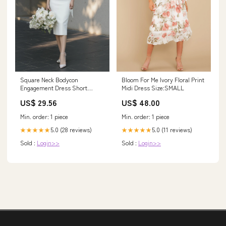
Square Neck Bodycon
Bloom For Me Ivory Floral Print
Engagement Dress Short
Midi Dress Size:SMALL
Wedding Dress with Sleeves
US$ 29.56
US$ 48.00
US18 / White
Min. order: 1 piece
Min. order: 1 piece
5.0 (28 reviews)
5.0 (11 reviews)
★★★★★
★★★★★
Sold :
Login>>
Sold :
Login>>