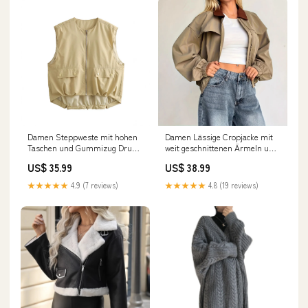
Damen Steppweste mit hohen
Damen Lässige Cropjacke mit
Taschen und Gummizug Drune
weit geschnittenen Ärmeln und
222
kontrastierendem Kragen
US$ 35.99
US$ 38.99
Drune sexyshiying
★★★★★
4.9 (7 reviews)
★★★★★
4.8 (19 reviews)