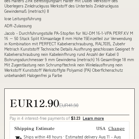
des Halters Zink Befestigungsart Halter mit Dübel Werkstoff des
Überlegers Zinkdruckguss Werkstoff des Unterteils Zinkdruckguss
Gewindemaß (metrisch) 8
lose Leitungsführung
ADR-Zulassung
Jacob - Durchführungstülle PA-Stopfen für WJ-DM 16-1-VPA PERF.KV M
16 − 50 Stück Split Klimaanlage 8 mm Höhe 15Einzelteil zur Verwendung
in Kombination mit PERFECT Kabelverschraubung, RAL7035, Zubehr
Metrisch Kunststoff Technische Details Ausfhrung geschlossen Geeignet fr
Kabelverschraubung nein Kabeleinfhrung rund Anzahl der Kabel 0
Bohrungsdurchmesser 9 mm Gewindema (metrisch) 16 Gesamtlnge 18 mm
Mit Zugentlastung nein Schrumpftechnik nein Winkelausfhrung nein
Werkstoff Kunststoff Werkstoffgte Polyamid (PA) Oberflchenschutz
unbehandelt Halogenfrei ja Farbe
EUR12.90
EUR41.90
Pay in 4 interest-free payments of
$3.23
Learn more
Shipping Estimate
USA
Change
Ships within 48 hours · Estimated delivery
Aug 11
-
Aug