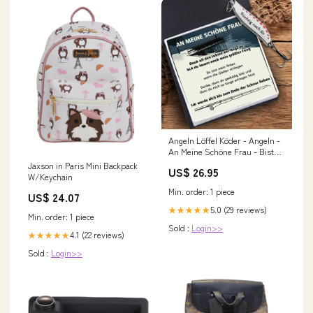
Angeln Löffel Köder - Angeln -
An Meine Schöne Frau - Bist
Du Immer Noch Mein Größter
Jaxson in Paris Mini Backpack
US$ 26.95
Fang - Degfaa15001 Farbe:Gold
W/Keychain
Min. order: 1 piece
US$ 24.07
5.0 (29 reviews)
★★★★★
Min. order: 1 piece
Sold :
Login>>
4.1 (22 reviews)
★★★★★
Sold :
Login>>