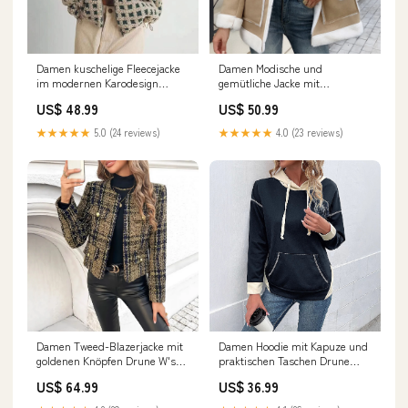
Damen kuschelige Fleecejacke
Damen Modische und
im modernen Karodesign
gemütliche Jacke mit
Drune Men's clothing
Teddyfutter Drune westen-ai
US$ 48.99
US$ 50.99
★★★★★
5.0 (24 reviews)
★★★★★
4.0 (23 reviews)
Damen Tweed-Blazerjacke mit
Damen Hoodie mit Kapuze und
goldenen Knöpfen Drune W's
praktischen Taschen Drune
Date
Größe:L
US$ 64.99
US$ 36.99