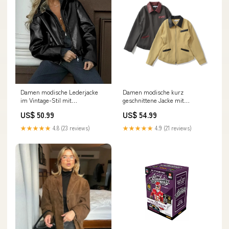
Damen modische Lederjacke
Damen modische kurz
im Vintage-Stil mit
geschnittene Jacke mit
hochwertiger Textur Drune
Lederdetails Drune Größe:XL
US$ 50.99
US$ 54.99
winter sweater
★★★★★
4.8 (23 reviews)
★★★★★
4.9 (21 reviews)