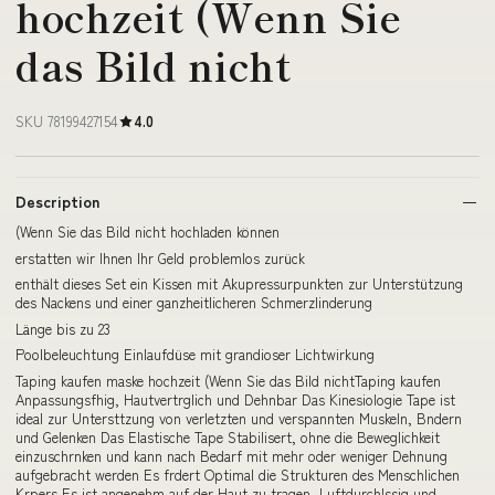
hochzeit (Wenn Sie
das Bild nicht
SKU 78199427154
4.0
Description
(Wenn Sie das Bild nicht hochladen können
erstatten wir Ihnen Ihr Geld problemlos zurück
enthält dieses Set ein Kissen mit Akupressurpunkten zur Unterstützung
des Nackens und einer ganzheitlicheren Schmerzlinderung
Länge bis zu 23
Poolbeleuchtung Einlaufdüse mit grandioser Lichtwirkung
Taping kaufen maske hochzeit (Wenn Sie das Bild nichtTaping kaufen
Anpassungsfhig, Hautvertrglich und Dehnbar Das Kinesiologie Tape ist
ideal zur Untersttzung von verletzten und verspannten Muskeln, Bndern
und Gelenken Das Elastische Tape Stabilisert, ohne die Beweglichkeit
einzuschrnken und kann nach Bedarf mit mehr oder weniger Dehnung
aufgebracht werden Es frdert Optimal die Strukturen des Menschlichen
Krpers Es ist angenehm auf der Haut zu tragen, Luftdurchlssig und