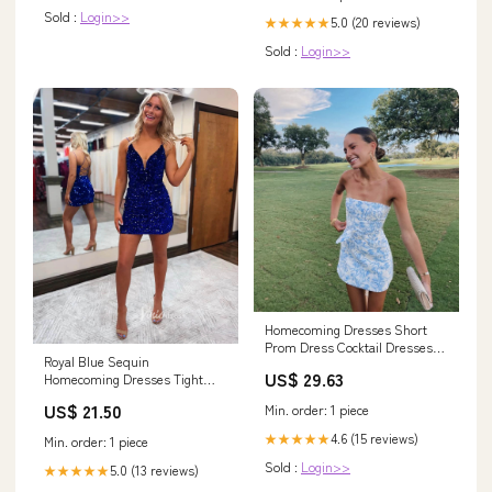
Sold :
Login>>
5.0 (20 reviews)
★★★★★
Sold :
Login>>
Homecoming Dresses Short
Prom Dress Cocktail Dresses
Royal Blue Sequin
Strapless Short H –
US$ 29.63
Homecoming Dresses Tight
formalgowns
Bodycon Cocktail Dress SD15 –
US$ 21.50
Min. order: 1 piece
Viniodress
4.6 (15 reviews)
★★★★★
Min. order: 1 piece
Sold :
Login>>
5.0 (13 reviews)
★★★★★