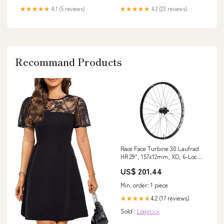
★★★★★
4.1 (5 reviews)
★★★★★
4.2 (23 reviews)
Recommand Products
Race Face Turbine 30 Laufrad
HR 29", 157x12mm, XD, 6-Loch
- robuste Performance in stock
US$ 201.44
at Shop location
Min. order: 1 piece
4.2 (17 reviews)
★★★★★
Sold :
Login>>