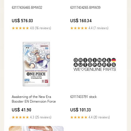
63117436465 BMW32
63117434265 BMW39
US$ 576.03
US$ 160.34
★★★★★
4.8 (16 reviews)
★★★★★
4.4 (7 reviews)
Awakening of the New Era
63117433791 stock
Booster EN Dimension Force
US$ 41.90
US$ 101.33
★★★★★
4.3 (25 reviews)
★★★★★
4.4 (20 reviews)