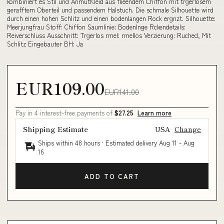
kombiniert es Stil und AnmutKleid aus flieendem Chiffon mit trgerlosem
gerafftem Oberteil und passendem Halstuch. Die schmale Silhouette wird
durch einen hohen Schlitz und einen bodenlangen Rock ergnzt. Silhouette:
Meerjungfrau Stoff: Chiffon Saumlinie: Bodenlnge Rckendetails:
Reiverschluss Ausschnitt: Trgerlos rmel: rmellos Verzierung: Ruched, Mit
Schlitz Eingebauter BH: Ja
EUR109.00
EUR141.00
Pay in 4 interest-free payments of
$27.25
Learn more
Shipping Estimate
USA
Change
Ships within 48 hours · Estimated delivery
Aug 11
-
Aug
16
ADD TO CART