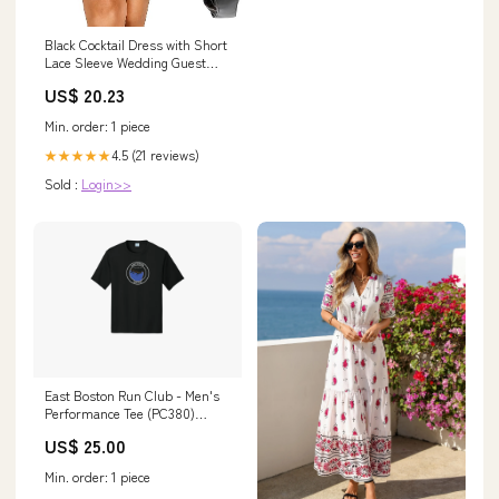
Black Cocktail Dress with Short
Lace Sleeve Wedding Guest
Semi Formal Party Funeral A
US$ 20.23
line Short Dresses Women
Teen S
Min. order: 1 piece
4.5 (21 reviews)
★★★★★
Sold :
Login>>
East Boston Run Club - Men's
Performance Tee (PC380)
Size:Medium
US$ 25.00
Min. order: 1 piece