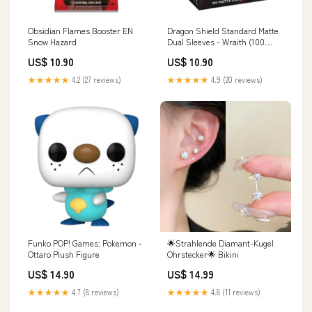
Obsidian Flames Booster EN
Dragon Shield Standard Matte
Snow Hazard
Dual Sleeves - Wraith (100
Sleeves) Realm of the Gods
US$ 10.90
US$ 10.90
★★★★★
4.2 (27 reviews)
★★★★★
4.9 (20 reviews)
Funko POP! Games: Pokemon -
🌟Strahlende Diamant-Kugel
Ottaro Plush Figure
Ohrstecker🌟 Bikini
US$ 14.90
US$ 14.99
★★★★★
4.7 (8 reviews)
★★★★★
4.8 (11 reviews)