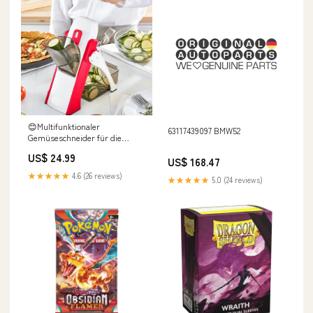
😊Multifunktionaler
63117439097 BMW52
Gemüseschneider für die
Küche🥰 Farbe:Grün
US$ 24.99
US$ 168.47
★★★★★
4.6 (26 reviews)
★★★★★
5.0 (24 reviews)