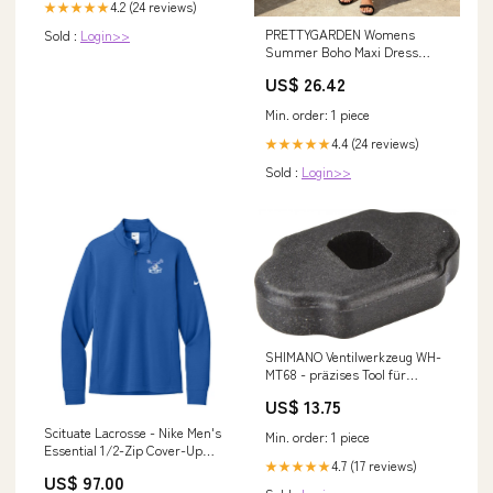
4.2 (24 reviews)
★★★★★
PRETTYGARDEN Womens
Sold :
Login>>
Summer Boho Maxi Dress
Trendy Short Sleeve V Neck
US$ 26.42
Flowy Beach Floral Dresses
with Pockets
Min. order: 1 piece
4.4 (24 reviews)
★★★★★
Sold :
Login>>
SHIMANO Ventilwerkzeug WH-
MT68 - präzises Tool für
Tubeless- und Ventilwartung
US$ 13.75
Lieferzeit 1-2 Tage
Scituate Lacrosse - Nike Men's
Min. order: 1 piece
Essential 1/2-Zip Cover-Up
4.7 (17 reviews)
★★★★★
(NKHM8036) Color:Game Royal
US$ 97.00
w/ Left Chest (S008)