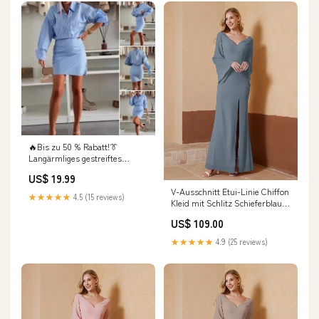
🔥Bis zu 50 % Rabatt!👔
Langärmliges gestreiftes
Hemdkleid mit Revers💖
US$ 19.99
Größe:S/EU 36
V-Ausschnitt Etui-Linie Chiffon
★★★★★
4.5 (15 reviews)
Kleid mit Schlitz Schieferblau
Daisee
US$ 109.00
★★★★★
4.9 (25 reviews)