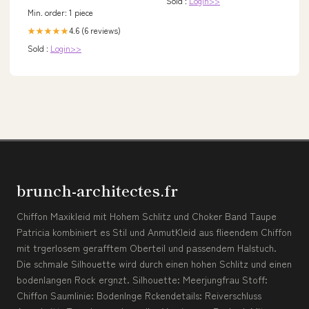
Sold :
Login>>
Min. order: 1 piece
4.6 (6 reviews)
★★★★★
Sold :
Login>>
brunch-architectes.fr
Chiffon Maxikleid mit Hohem Schlitz und Choker Band Taupe
Patricia kombiniert es Stil und AnmutKleid aus flieendem Chiffon
mit trgerlosem gerafftem Oberteil und passendem Halstuch.
Die schmale Silhouette wird durch einen hohen Schlitz und einen
bodenlangen Rock ergnzt. Silhouette: Meerjungfrau Stoff:
Chiffon Saumlinie: Bodenlnge Rckendetails: Reiverschluss