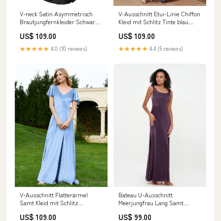
V-neck Satin Asymmetrisch
V-Ausschnitt Etui-Linie Chiffon
Brautjungfernkleider Schwarz
Kleid mit Schlitz Tinte blau
Größe:EU46
Angel
US$ 109.00
US$ 109.00
★★★★★
4.0 (10 reviews)
★★★★★
4.4 (5 reviews)
V-Ausschnitt Flatterärmel
Bateau U-Ausschnitt
Samt Kleid mit Schlitz
Meerjungfrau Lang Samt
Staubiges Blau
Kleider Pflaume BD-
US$ 109.00
US$ 99.00
Farben:Staubiges Blau
Convertible