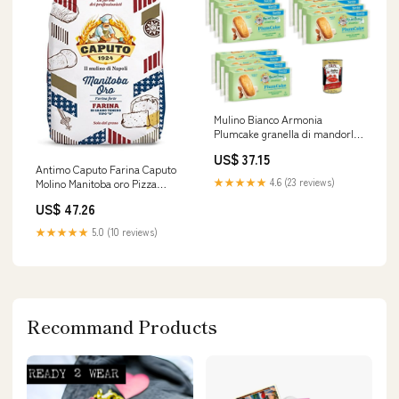
Mulino Bianco Armonia
Plumcake granella di mandorle
e ricotta Plumcake gehackte
US$ 37.15
Mandeln und Ricotta - 12x 155 gr
Antimo Caputo Farina Caputo
Original italienisch inkl. Italian
★★★★★
4.6 (23 reviews)
Molino Manitoba oro Pizza
Gourmet Polpa 400g Erog
Napoli Pizzamehl Pizza Mehl
US$ 47.26
25kg Original italienisch 1000 g
3x
★★★★★
5.0 (10 reviews)
Recommand Products