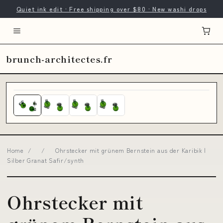
Quiet ink edit · Free shipping over $80 · New washi drops
brunch-architectes.fr
Home
/
/
Ohrstecker mit grünem Bernstein aus der Karibik |
Silber Granat Safir/synth
Ohrstecker mit