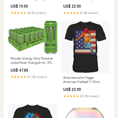
Mädchen Schulkind Outfit
Legende T-Shirt Rentner
US$ 19.90
US$ 22.90
Rentner
★★★★★
4.8 (25 reviews)
★★★★★
4.2 (28 reviews)
Monster Energy Ultra Paradise
zuckerfreier Energydrink, 473
ml, 24 Stück Original italienisch
US$ 47.80
Tomatensauce
★★★★★
4.3 (30 reviews)
Amerikanische Flagge
American Football T-Shirt
Size:L
US$ 22.99
★★★★★
4.0 (26 reviews)