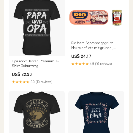
Rio Mare Sgombro gegrillte
Makrelenfilets mit grünen,
schwarzen Oliven 120g 6x
US$ 24.17
Original italienisch inkl. Italian
Opa rockt Herren Premium T-
Gourmet Polpa 400g Frigge
★★★★★
4.9 (10 reviews)
Shirt Geburtstag
US$ 22.90
★★★★★
5.0 (10 reviews)