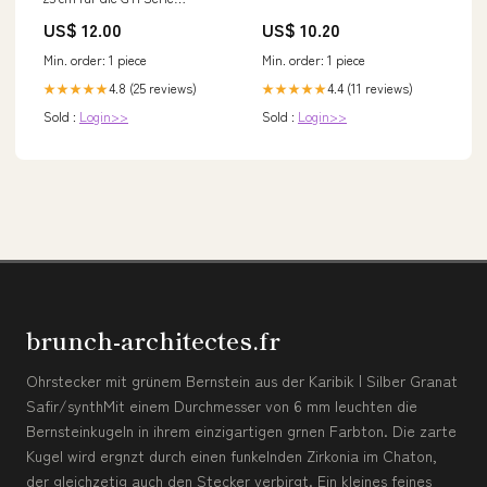
Kopfhörer
US$ 12.00
US$ 10.20
Min. order: 1 piece
Min. order: 1 piece
4.8 (25 reviews)
4.4 (11 reviews)
★★★★★
★★★★★
Sold :
Login>>
Sold :
Login>>
brunch-architectes.fr
Ohrstecker mit grünem Bernstein aus der Karibik | Silber Granat
Safir/synthMit einem Durchmesser von 6 mm leuchten die
Bernsteinkugeln in ihrem einzigartigen grnen Farbton. Die zarte
Kugel wird ergnzt durch einen funkelnden Zirkonia im Chaton,
der gleichzetig auch den Stecker verbirgt. Ein kleines feines