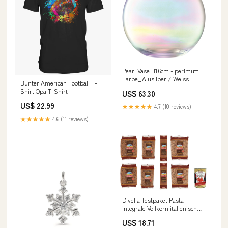
Pearl Vase H16cm - perlmutt
Farbe_Alusilber / Weiss
Bunter American Football T-
Shirt Opa T-Shirt
US$ 63.30
US$ 22.99
★★★★★
4.7 (10 reviews)
★★★★★
4.6 (11 reviews)
Divella Testpaket Pasta
integrale Vollkorn italienisch
Nudeln 8x 500 g Original
US$ 18.71
italienisch inkl. Italian Gourmet