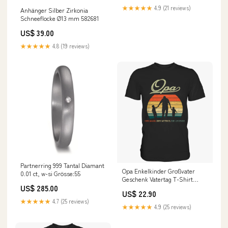
Polpa 400g Lorenz Snack World
★★★★★
4.9 (21 reviews)
Anhänger Silber Zirkonia
Schneeflocke Ø13 mm 582681
US$ 39.00
★★★★★
4.8 (19 reviews)
Partnerring 999 Tantal Diamant
Opa Enkelkinder Großvater
0.01 ct, w-si Grösse:55
Geschenk Vatertag T-Shirt
US$ 285.00
Tasse
US$ 22.90
★★★★★
4.7 (25 reviews)
★★★★★
4.9 (25 reviews)