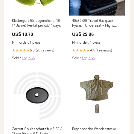
Klettergurt für Jugendliche (10-
40x30x20 Travel Backpack
14 Jahre) Rental period:14 days
Ryanair Underseat – Flight
Knight
US$ 10.70
US$ 25.86
Min. order: 1 piece
Min. order: 1 piece
5.0 (20 reviews)
4.4 (7 reviews)
★★★★★
★★★★★
Sold :
Login>>
Sold :
Login>>
Garrett Spulenschutz für 9,5" /
Regenponcho Wanderstöcke
25 cm für die GTI Serie