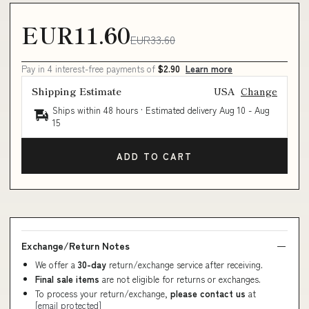
EUR11.60
EUR33.60
Pay in 4 interest-free payments of
$2.90
Learn more
Shipping Estimate
USA
Change
Ships within 48 hours · Estimated delivery
Aug 10
-
Aug
15
ADD TO CART
Exchange/Return Notes
We offer a
30-day
return/exchange service after receiving.
Final sale items
are not eligible for returns or exchanges.
To process your return/exchange,
please contact us
at
[email protected]