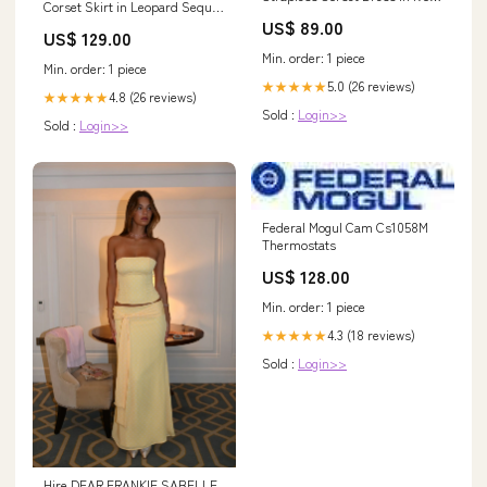
Corset Skirt in Leopard Sequin
Days:6 days
Chui Print Yellow
US$ 89.00
US$ 129.00
Min. order: 1 piece
Min. order: 1 piece
5.0 (26 reviews)
★★★★★
4.8 (26 reviews)
★★★★★
Sold :
Login>>
Sold :
Login>>
Federal Mogul Cam Cs1058M
Thermostats
US$ 128.00
Min. order: 1 piece
4.3 (18 reviews)
★★★★★
Sold :
Login>>
Hire DEAR FRANKIE SABELLE