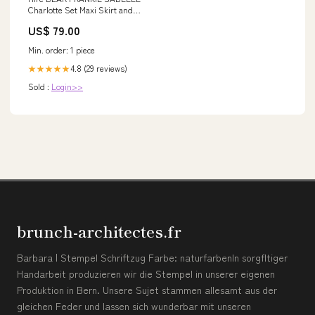
Charlotte Set Maxi Skirt and
Corset Top in Yellow Sorbet
US$ 79.00
Jamie
Min. order: 1 piece
4.8 (29 reviews)
★★★★★
Sold :
Login>>
brunch-architectes.fr
Barbara | Stempel Schriftzug Farbe: naturfarbenIn sorgfltiger
Handarbeit produzieren wir die Stempel in unserer eigenen
Produktion in Bern. Unsere Sujet stammen allesamt aus der
gleichen Feder und lassen sich wunderbar mit unseren