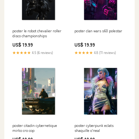
poster le robot chevalier roller
poster clan wars s60 polestar
disco championships
US$ 19.99
US$ 19.99
★★★★★
4.5 (6 reviews)
★★★★★
4.8 (11 reviews)
poster citadin cybernetique
poster cyberpunk eclats
mirko cro cop
shaquille o'neal