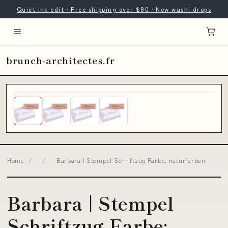
Quiet ink edit · Free shipping over $80 · New washi drops
brunch-architectes.fr
Home
/
/
Barbara | Stempel Schriftzug Farbe: naturfarben
Barbara | Stempel
Schriftzug Farbe: