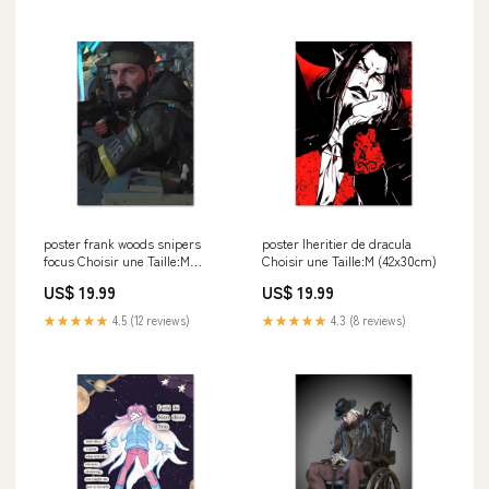
poster frank woods snipers
poster lheritier de dracula
focus Choisir une Taille:M
Choisir une Taille:M (42x30cm)
(42x30cm)
US$ 19.99
US$ 19.99
★★★★★
4.5 (12 reviews)
★★★★★
4.3 (8 reviews)