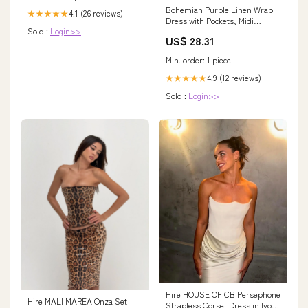
Bohemian Purple Linen Wrap
4.1 (26 reviews)
★★★★★
Dress with Pockets, Midi
Sold :
Login>>
Summer Dress for Women by
US$ 28.31
VisibleArt, 2XL / Black
Min. order: 1 piece
4.9 (12 reviews)
★★★★★
Sold :
Login>>
Hire HOUSE OF CB Persephone
Hire MALI MAREA Onza Set
Strapless Corset Dress in Ivory