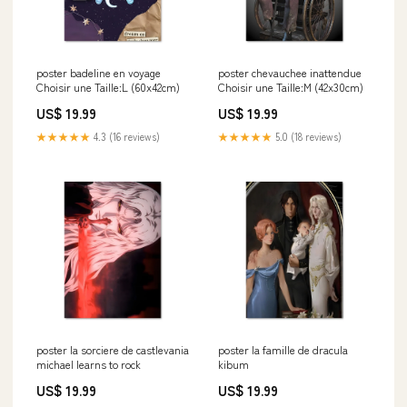
poster badeline en voyage
poster chevauchee inattendue
Choisir une Taille:L (60x42cm)
Choisir une Taille:M (42x30cm)
US$ 19.99
US$ 19.99
★★★★★
4.3 (16 reviews)
★★★★★
5.0 (18 reviews)
poster la sorciere de castlevania
poster la famille de dracula
michael learns to rock
kibum
US$ 19.99
US$ 19.99