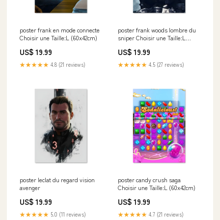
poster frank en mode connecte
poster frank woods lombre du
Choisir une Taille:L (60x42cm)
sniper Choisir une Taille:L
(60x42cm)
US$ 19.99
US$ 19.99
★★★★★
4.8 (21 reviews)
★★★★★
4.5 (27 reviews)
poster leclat du regard vision
poster candy crush saga
avenger
Choisir une Taille:L (60x42cm)
US$ 19.99
US$ 19.99
★★★★★
5.0 (11 reviews)
★★★★★
4.7 (21 reviews)