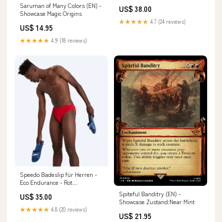
- Combo Mix - Hellblau BMJ-20
Saruman of Many Colors (EN) -
US$ 38.00
Showcase Magic Origins
★★★★★
4.7 (24 reviews)
US$ 14.95
★★★★★
4.9 (18 reviews)
Speedo Badeslip für Herren -
Eco Endurance - Rot
YGroup_Tritonborn
Spiteful Banditry (EN) -
US$ 35.00
Showcase Zustand:Near Mint
★★★★★
4.8 (20 reviews)
US$ 21.95