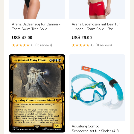
Arena Badeanzug für Damen -
Arena Badehosen mit Bein für
Team Swim Tech Solid -
Jungen - Team Solid - Rot
Schwarz
YGroup_Soliddrenge
US$ 42.00
US$ 29.00
YGroup_TracksMirrorborn
★★★★★
4.1 (18 reviews)
★★★★★
4.7 (11 reviews)
Aqualung Combo
Schnorchelset für Kinder (4-8)