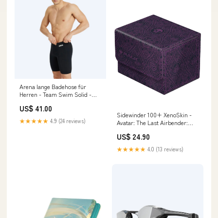
Arena lange Badehose für
Herren - Team Swim Solid -
Schwarz Größe:36 UK / 40 EU /
US$ 41.00
L
Sidewinder 100+ XenoSkin -
★★★★★
4.9 (24 reviews)
Avatar: The Last Airbender:
Black Mana Masters 25
US$ 24.90
★★★★★
4.0 (13 reviews)