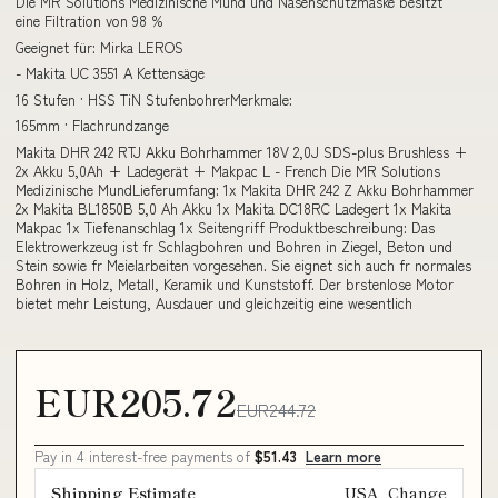
Die MR Solutions Medizinische Mund und Nasenschutzmaske besitzt
eine Filtration von 98 %
Geeignet für: Mirka LEROS
- Makita UC 3551 A Kettensäge
16 Stufen · HSS TiN StufenbohrerMerkmale:
165mm · Flachrundzange
Makita DHR 242 RTJ Akku Bohrhammer 18V 2,0J SDS-plus Brushless +
2x Akku 5,0Ah + Ladegerät + Makpac L - French Die MR Solutions
Medizinische MundLieferumfang: 1x Makita DHR 242 Z Akku Bohrhammer
2x Makita BL1850B 5,0 Ah Akku 1x Makita DC18RC Ladegert 1x Makita
Makpac 1x Tiefenanschlag 1x Seitengriff Produktbeschreibung: Das
Elektrowerkzeug ist fr Schlagbohren und Bohren in Ziegel, Beton und
Stein sowie fr Meielarbeiten vorgesehen. Sie eignet sich auch fr normales
Bohren in Holz, Metall, Keramik und Kunststoff. Der brstenlose Motor
bietet mehr Leistung, Ausdauer und gleichzeitig eine wesentlich
EUR205.72
EUR244.72
Pay in 4 interest-free payments of
$51.43
Learn more
Shipping Estimate
USA
Change