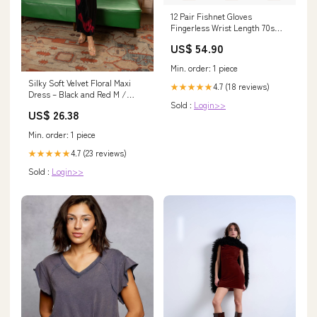
12 Pair Fishnet Gloves
Fingerless Wrist Length 70s
80s Costume Party - Orange
US$ 54.90
Garden Beds
Min. order: 1 piece
Silky Soft Velvet Floral Maxi
4.7 (18 reviews)
★★★★★
Dress – Black and Red M /
Sold :
Login>>
Black and Red
US$ 26.38
Min. order: 1 piece
4.7 (23 reviews)
★★★★★
Sold :
Login>>