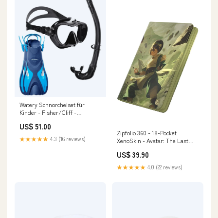
Watery Schnorchelset für
Kinder - Fisher/Cliff -
Blau/Schwarz Feedr-9
US$ 51.00
Zipfolio 360 - 18-Pocket
★★★★★
4.3 (16 reviews)
XenoSkin - Avatar: The Last
Airbender: Toph Marvel's
US$ 39.90
Spider-Man
★★★★★
4.0 (22 reviews)