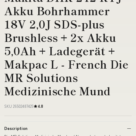
Akku Bohrhammer
18V 2,0J SDS-plus
Brushless + 2x Akku
5,0Ah + Ladegerät +
Makpac L - French Die
MR Solutions
Medizinische Mund
SKU 26502487425
4.8
Description