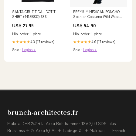
SANTA CRUZ TIDAL DOT T-
PREMIUM MEXICAN PONCHO
SHIRT (44155832) 686
Spanish Costume Wild West
Cowboy Party Bandit 12467
US$ 27.95
US$ 54.90
massagers
Min. order: 1 piece
Min. order: 1 piece
4.3 (17 reviews)
4.6 (17 reviews)
★★★★★
★★★★★
Sold :
Login>>
Sold :
Login>>
brunch-architectes.fr
Makita DHR 242 RTJ Akku Bohrhammer 18V 2,0J SDS-plus
Brushless + 2x Akku 5,0Ah + Ladegerät + Makpac L - French