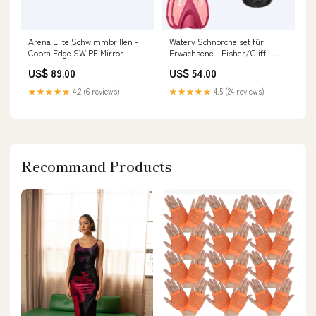
Arena Elite Schwimmbrillen -
Watery Schnorchelset für
Cobra Edge SWIPE Mirror -
Erwachsene - Fisher/Cliff -
Weiß/Gold TOP200SS25
Rosa/Schwarz Fisher
US$ 89.00
US$ 54.00
schwimmflossen:37-41
★★★★★
4.2 (6 reviews)
★★★★★
4.5 (24 reviews)
Recommand Products