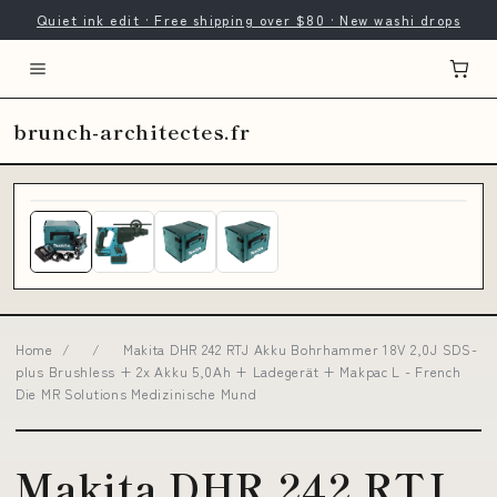
Quiet ink edit · Free shipping over $80 · New washi drops
brunch-architectes.fr
Home
/
/
Makita DHR 242 RTJ Akku Bohrhammer 18V 2,0J SDS-
plus Brushless + 2x Akku 5,0Ah + Ladegerät + Makpac L - French
Die MR Solutions Medizinische Mund
Makita DHR 242 RTJ