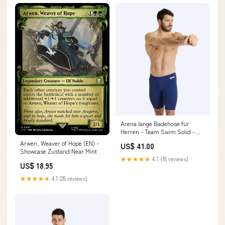
Arena lange Badehose für
Herren - Team Swim Solid -
Donkerblau/Weiß
Arwen, Weaver of Hope (EN) -
US$ 41.00
svommeudstyrbf
Showcase Zustand:Near Mint
★★★★★
4.7 (18 reviews)
US$ 18.95
★★★★★
4.1 (28 reviews)