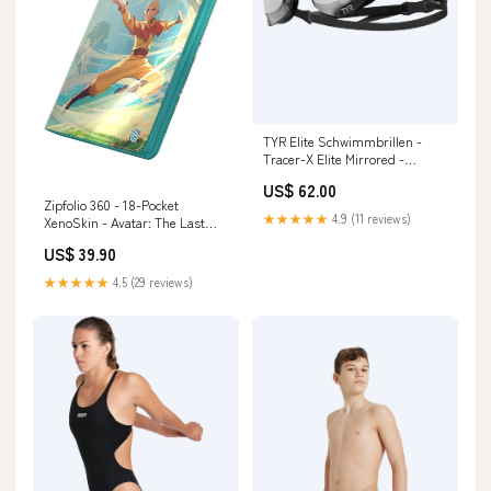
TYR Elite Schwimmbrillen -
Tracer-X Elite Mirrored -
Schwarz/Silber
US$ 62.00
YGroup_ComboMixborn
Zipfolio 360 - 18-Pocket
★★★★★
4.9 (11 reviews)
XenoSkin - Avatar: The Last
Airbender: Aang Murders at
US$ 39.90
Karlov Manor
★★★★★
4.5 (29 reviews)