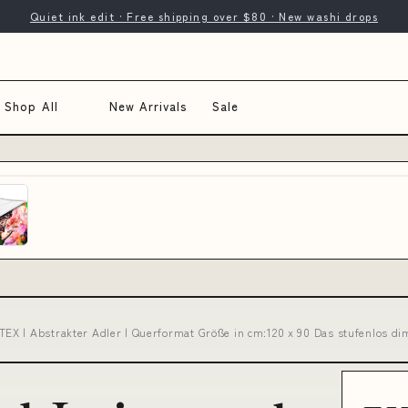
Quiet ink edit · Free shipping over $80 · New washi drops
Shop All
New Arrivals
Sale
EX | Abstrakter Adler | Querformat Größe in cm:120 x 90 Das stufenlos d