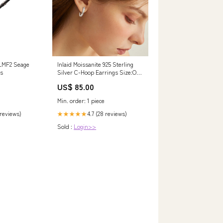
LMF2 Seage
Inlaid Moissanite 925 Sterling
ds
Silver C-Hoop Earrings Size:One
Size
US$ 85.00
Min. order: 1 piece
 reviews)
4.7 (28 reviews)
★★★★★
Sold :
Login>>