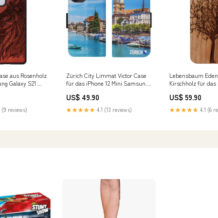
ase aus Rosenholz
Zürich City Limmat Victor Case
Lebensbaum Eden
ng Galaxy S21
für das iPhone 12 Mini Samsung
Kirschholz für das
 Galaxy S22 Ultra
Galaxy S21 Ultra
Samsung Galaxy S
US$ 49.90
US$ 59.90
 (9 reviews)
★★★★★
4.1 (13 reviews)
★★★★★
4.1 (6 r