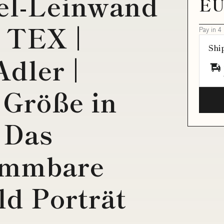
l-Leinwand
EU
 TEX |
Pay in 4
Shi
Adler |
 Größe in
 Das
dimmbare
d Porträt