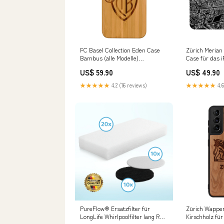
FC Basel Collection Eden Case
Zürich Merian 
Bambus (alle Modelle)
Case für das i
Modell:iPhone XR
Stitch Case
US$ 59.90
US$ 49.90
★★★★★
4.2 (16 reviews)
★★★★★
4.6
PureFlow® Ersatzfilter für
Zürich Wappe
LongLife Whirlpoolfilter lang RT
Kirschholz fü