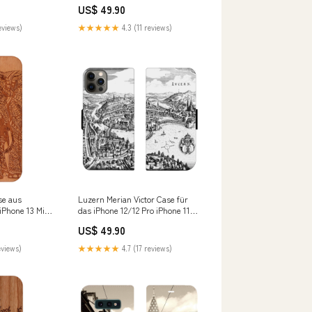
S10E
US$ 49.90
eviews)
★★★★★
4.3 (11 reviews)
se aus
Luzern Merian Victor Case für
 iPhone 13 Mini
das iPhone 12/12 Pro iPhone 11
a
Pro
US$ 49.90
eviews)
★★★★★
4.7 (17 reviews)