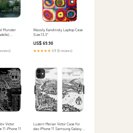
sel Münster
Wassily Kandinsky Laptop Case
odelle)
Size:13.3"
8 Plus
US$ 69.90
reviews)
★★★★★
4.9 (8 reviews)
tiv Victor
Luzern Merian Victor Case für
e 11 iPhone 11
das iPhone 11 Samsung Galaxy