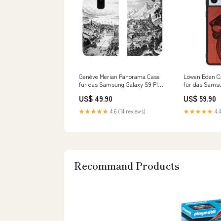
Genève Merian Panorama Case
Löwen Eden C
für das Samsung Galaxy S9 Plus
für das Samsu
iPhone 11 Pro Max
Ultra Samsung
US$ 49.90
US$ 59.90
★★★★★
4.6 (14 reviews)
★★★★★
4.4
Recommand Products