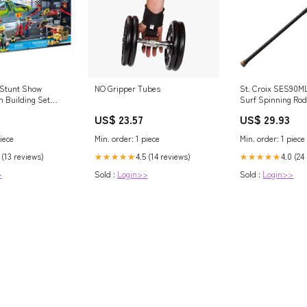
 Stunt Show
NO Gripper Tubes
St. Croix SES90M
n Building Set
Surf Spinning Ro
US$ 23.57
US$ 29.93
iece
Min. order: 1 piece
Min. order: 1 piece
 (13 reviews)
4.5 (14 reviews)
4.0 (24
★★★★★
★★★★★
>
Sold :
Login>>
Sold :
Login>>