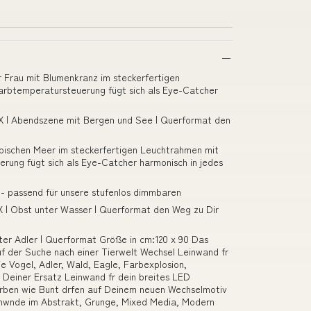
 Frau mit Blumenkranz im steckerfertigen
arbtemperatursteuerung fügt sich als Eye-Catcher
X | Abendszene mit Bergen und See | Querformat den
pischen Meer im steckerfertigen Leuchtrahmen mit
rung fügt sich als Eye-Catcher harmonisch in jedes
- passend für unsere stufenlos dimmbaren
 | Obst unter Wasser | Querformat den Weg zu Dir
er Adler | Querformat Größe in cm:120 x 90 Das
f der Suche nach einer Tierwelt Wechsel Leinwand fr
 Vogel, Adler, Wald, Eagle, Farbexplosion,
 Deiner Ersatz Leinwand fr dein breites LED
arben wie Bunt drfen auf Deinem neuen Wechselmotiv
einwnde im Abstrakt, Grunge, Mixed Media, Modern