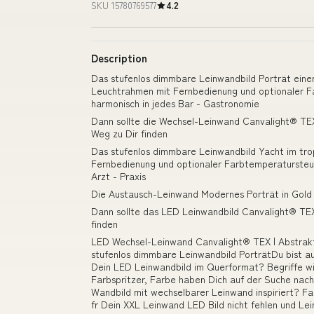
SKU 15780769577
4.2
Description
Das stufenlos dimmbare Leinwandbild Porträt einer
Leuchtrahmen mit Fernbedienung und optionaler F
harmonisch in jedes Bar - Gastronomie
Dann sollte die Wechsel-Leinwand Canvalight® TE
Weg zu Dir finden
Das stufenlos dimmbare Leinwandbild Yacht im tro
Fernbedienung und optionaler Farbtemperatursteue
Arzt - Praxis
Die Austausch-Leinwand Modernes Porträt in Gold 
Dann sollte das LED Leinwandbild Canvalight® TEX
finden
LED Wechsel-Leinwand Canvalight® TEX | Abstrakt
stufenlos dimmbare Leinwandbild PorträtDu bist au
Dein LED Leinwandbild im Querformat? Begriffe wie
Farbspritzer, Farbe haben Dich auf der Suche nach
Wandbild mit wechselbarer Leinwand inspiriert? F
fr Dein XXL Leinwand LED Bild nicht fehlen und L