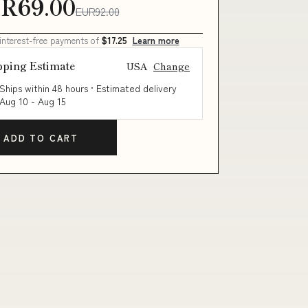
R69.00
EUR92.00
 interest-free payments of
$17.25
Learn more
pping Estimate
USA
Change
Ships within 48 hours · Estimated delivery
Aug 10
-
Aug 15
ADD TO CART