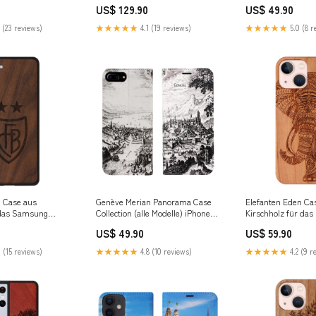
us FC Basel
mit Grobgewinde außen E30
US$ 129.90
US$ 49.90
 (23 reviews)
★★★★★
4.1 (19 reviews)
★★★★★
5.0 (8 r
 Case aus
Genève Merian Panorama Case
Elefanten Eden Ca
 das Samsung
Collection (alle Modelle) iPhone
Kirschholz für das
amsung S22
6/6S
Samsung S21 Ultr
US$ 49.90
US$ 59.90
 (15 reviews)
★★★★★
4.8 (10 reviews)
★★★★★
4.2 (9 r