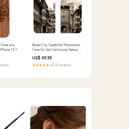
 Case aus
Basel City Spalentor Panorama
 iPhone 13/14
Case für das Samsung Galaxy
8 Plus
S10e Samsung Galaxy S22
US$ 49.90
eviews)
★★★★★
4.5 (11 reviews)