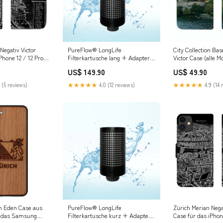
Negativ Victor
PureFlow® LongLife
City Collection Ba
Phone 12 / 12 Pro
Filterkartusche lang + Adapter
Victor Case (alle M
mit Grobgewinde innen DOLPHIN
Samsung Galaxy S
US$ 149.90
US$ 49.90
E10
 (5 reviews)
★★★★★
4.0 (12 reviews)
★★★★★
4.9 (14 
n Eden Case aus
PureFlow® LongLife
Zürich Merian Nega
r das Samsung
Filterkartusche kurz + Adapter
Case für das iPhon