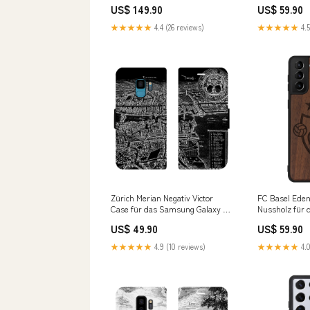
3200
Galaxy S21 Pl
US$ 149.90
US$ 59.90
Collection
★★★★★
4.4 (26 reviews)
★★★★★
4.5
Zürich Merian Negativ Victor
FC Basel Eden
Case für das Samsung Galaxy S9
Nussholz für
Samsung Galaxy S9 Plus
Galaxy S21 S
US$ 49.90
US$ 59.90
★★★★★
4.9 (10 reviews)
★★★★★
4.0