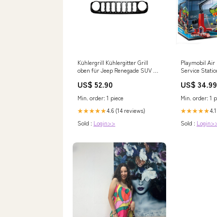
Kühlergrill Kühlergitter Grill
Playmobil Air
oben für Jeep Renegade SUV BU
Service Statio
B1 Bj. 2014-2018 6l 84kW
70834 vault
US$ 52.90
US$ 34.99
Min. order: 1 piece
Min. order: 1 p
4.6 (14 reviews)
4.1
★★★★★
★★★★★
Sold :
Login>>
Sold :
Login>