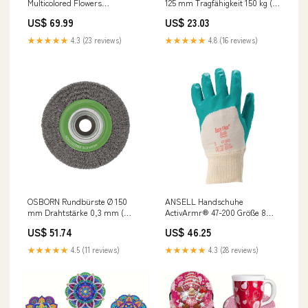
Multicolored Flowers
125 mm Tragfähigkeit 150 kg (
Größe:100x70cm
3000275461 ) L - Polish
US$ 69.99
US$ 23.03
★★★★★
4.3 (23 reviews)
★★★★★
4.8 (16 reviews)
OSBORN Rundbürste Ø 150
ANSELL Handschuhe
mm Drahtstärke 0,3 mm (
ActivArmr® 47-200 Größe 8
4148240150 ) L - Dutch
grün ( 4000371445 ) Rep - NL
US$ 51.74
US$ 46.25
★★★★★
4.5 (11 reviews)
★★★★★
4.3 (28 reviews)