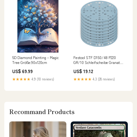
5D Diamond Painting – Magic
Festool STF D150/48 P220
Tree Größe:90x120cm
GR/10 Schleifscheibe Granat
150 mm P220 10 Stück ( 578137
US$ 69.99
US$ 19.12
) für RO 150, ES 150, ETS 150,
ETS EC 150, LEX 150, WTS 150,
★★★★★
4.9 (10 reviews)
★★★★★
4.3 (28 reviews)
HSK-D 150 Rep - FR
Recommand Products