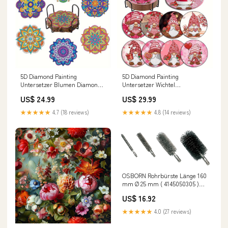
5D Diamond Painting
5D Diamond Painting
Untersetzer Blumen Diamond
Untersetzer Wichtel
Painting Türkranz
Größe:10x10cm
US$ 24.99
US$ 29.99
★★★★★
4.7 (18 reviews)
★★★★★
4.8 (14 reviews)
OSBORN Rohrbürste Länge 160
mm Ø 25 mm ( 4145050305 )
Rep - BE
US$ 16.92
★★★★★
4.0 (27 reviews)