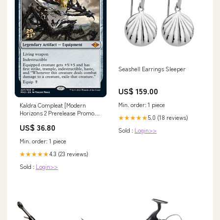
Seashell Earrings Sleeper
US$ 159.00
Min. order: 1 piece
Kaldra Compleat [Modern
Horizons 2 Prerelease Promos]
5.0 (18 reviews)
★★★★★
Giant Warrior
US$ 36.80
Sold :
Login>>
Min. order: 1 piece
4.3 (23 reviews)
★★★★★
Sold :
Login>>