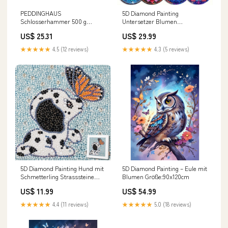
PEDDINGHAUS
5D Diamond Painting
Schlosserhammer 500 g
Untersetzer Blumen
Stiellänge 320 mm ( 4000811142
Größe:10x10cm
US$ 25.31
US$ 29.99
) Fundgrube
★★★★★
4.5 (12 reviews)
★★★★★
4.3 (5 reviews)
5D Diamond Painting Hund mit
5D Diamond Painting – Eule mit
Schmetterling Strasssteine
Blumen Größe:90x120cm
Diamond Painting Lesezeichen
US$ 11.99
US$ 54.99
★★★★★
4.4 (11 reviews)
★★★★★
5.0 (18 reviews)