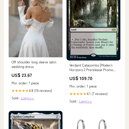
Off shoulder long sleeve satin
Verdant Catacombs [Modern
wedding dress
Horizons 2 Prerelease Promos]
US$ 23.67
Fighting [+2]
US$ 109.70
Min. order: 1 piece
Min. order: 1 piece
4.8 (16 reviews)
★★★★★
4.1 (7 reviews)
★★★★★
Sold :
Login>>
Sold :
Login>>