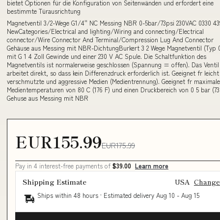
bietet Optionen für die Konfiguration von Seitenwänden und erfordert eine
bestimmte Türausrichtung
Magnetventil 3/2-Wege G1/4'' NC Messing NBR 0-5bar/73psi 230VAC 0330 43
NewCategories/Electrical and lighting/Wiring and connecting/Electrical
connector/Wire Connector And Terminal/Compression Lug And Connector
Gehäuse aus Messing mit NBR-DichtungBurkert 3 2 Wege Magnetventil (Typ 
mit G 1 4 Zoll Gewinde und einer 230 V AC Spule. Die Schaltfunktion des
Magnetventils ist normalerweise geschlossen (Spannung = offen). Das Ventil
arbeitet direkt, so dass kein Differenzdruck erforderlich ist. Geeignet fr leicht
verschmutzte und aggressive Medien (Medientrennung). Geeignet fr maximale
Medientemperaturen von 80 C (176 F) und einen Druckbereich von 0 5 bar (73 
Gehuse aus Messing mit NBR
EUR155.99
EUR175.99
Pay in 4 interest-free payments of
$39.00
Learn more
Shipping Estimate
USA
Change
Ships within 48 hours · Estimated delivery
Aug 10
-
Aug 15