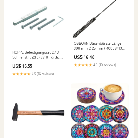
OSBORN Düsenbürste Länge
300 mm Ø 25 mm ( 4000841349
HOPPE Befestigungsset D/D
) Translation excluded
US$ 16.48
Schnellstift 2210/3310 Türdicke
77-82mm Schrauben-L.M6x90 (
★★★★★
4.3 (10 reviews)
US$ 16.55
8000346984 ) 2024 Import
Festool
★★★★★
4.5 (16 reviews)