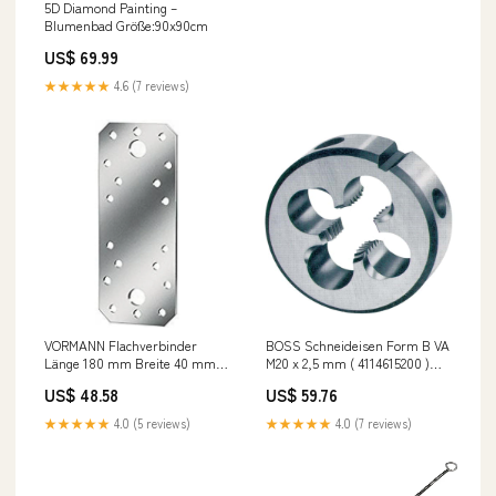
5D Diamond Painting –
Blumenbad Größe:90x90cm
US$ 69.99
★★★★★
4.6 (7 reviews)
VORMANN Flachverbinder
BOSS Schneideisen Form B VA
Länge 180 mm Breite 40 mm
M20 x 2,5 mm ( 4114615200 )
Stärke 2,5 mm ( 3000273072 )
EOL (End of Life)
US$ 48.58
US$ 59.76
Meldebestand Einkauf
★★★★★
4.0 (5 reviews)
★★★★★
4.0 (7 reviews)