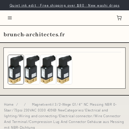
Quiet ink edit · Free shipping over $80 · New washi drops
brunch-architectes.fr
Home
/
/
Magnetventil 3/2-Wege G1/4'' NC Messing NBR 0-
5bar/73psi 230VAC 0330 43969 NewCategories/Electrical and
lighting/Wiring and connecting/Electrical connector/Wire Connector
And Terminal/Compression Lug And Connector Gehäuse aus Messing
mit NBR-Dichtung