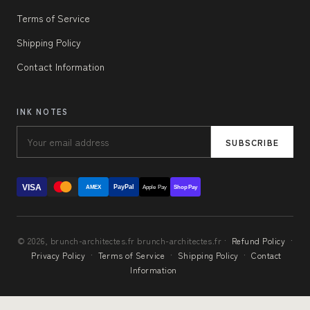
Terms of Service
Shipping Policy
Contact Information
INK NOTES
SUBSCRIBE
VISA
PayPal
AMEX
Apple Pay
Shop Pay
© 2026, brunch-architectes.fr brunch-architectes.fr ·
Refund Policy
·
Privacy Policy
·
Terms of Service
·
Shipping Policy
·
Contact
Information