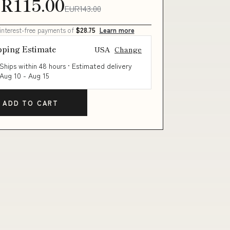
R115.00
EUR143.00
 interest-free payments of
$28.75
Learn more
pping Estimate
USA
Change
Ships within 48 hours · Estimated delivery
Aug 10
-
Aug 15
ADD TO CART