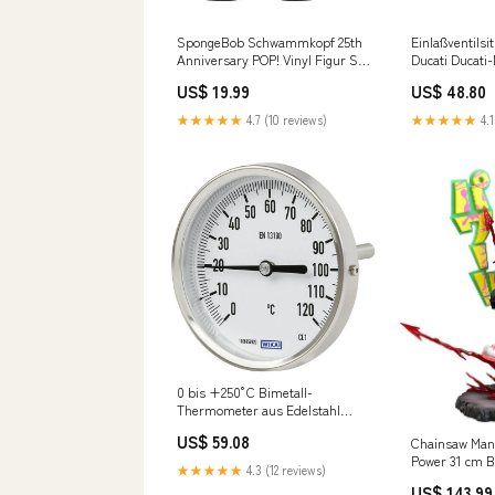
SpongeBob Schwammkopf 25th
Einlaßventils
Anniversary POP! Vinyl Figur SB
Ducati Ducati
w/Guitar 9 cm
US$ 19.99
US$ 48.80
Ausgelistet15102024
★★★★★
4.7 (10 reviews)
★★★★★
4.1
0 bis +250°C Bimetall-
Thermometer aus Edelstahl
63mm Gehäuse 200mm Schaft
US$ 59.08
Chainsaw Man
hinten NewCategories/Electrical
Power 31 cm Be
and lighting/Industrial Control
★★★★★
4.3 (12 reviews)
And Machine
US$ 143.99