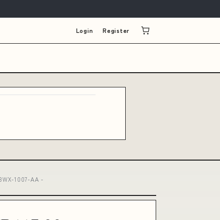
Login
Register
K93WX-1007-AA -