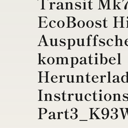
Transit Mk7
EcoBoost H
Auspuffsche
kompatibel
Herunterlad
Instruction
Part3_K93