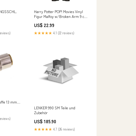
NGSSCHL.
Harry Potter POP! Movies Vinyl
Figur Malfoy w/Broken Arm 9 cm
Gamegenic Star Wars
US$ 22.99
reviews)
★★★★★
4.1 (22 reviews)
ffe 13 mm
LENKER 990 SM Teile und
tz 90-Grad
Zubehör
ttings/Coupling/Compressed
reviews)
US$ 185.90
plings/DN 10
d
★★★★★
4.7 (26 reviews)