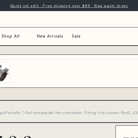
Quiet ink edit · Free shipping over $80 · New washi drops
Shop All
New Arrivals
Sale
spuffschelle T-Nut-kompatibel Herunterladen: Fitting Instructions Part3_