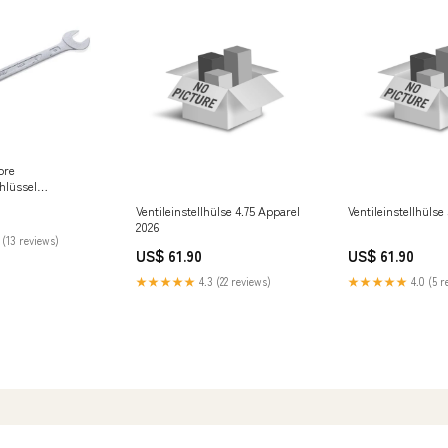
ore
hlüssel
s/Fittings/Hose
Ventileinstellhülse 4.75 Apparel
Ventileinstellhülse 
On Fitting/3
2026
Brass G-Threads
 (13 reviews)
US$ 61.90
US$ 61.90
★★★★★
4.3 (22 reviews)
★★★★★
4.0 (5 r