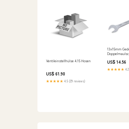
13x15mm Ged
Doppelmaulsc
NewCategorie
Ventileinstellhülse 4.15 Hosen
US$ 14.56
Fitting/Push-
Connections/
★★★★★
4.2
Male Hex
US$ 61.90
★★★★★
4.5 (29 reviews)