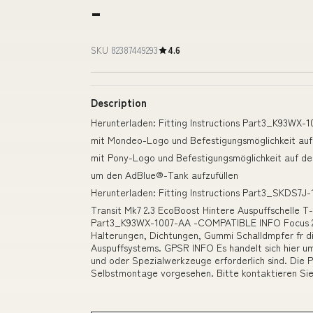
-
SKU 82387449293
4.6
Description
Herunterladen: Fitting Instructions Part3_K93WX-1
mit Mondeo-Logo und Befestigungsmöglichkeit auf 
mit Pony-Logo und Befestigungsmöglichkeit auf de
um den AdBlue®-Tank aufzufüllen
Herunterladen: Fitting Instructions Part3_SKDS7J
Transit Mk7 2.3 EcoBoost Hintere Auspuffschelle T-
Part3_K93WX-1007-AA -COMPATIBLE INFO Focus 20
Halterungen, Dichtungen, Gummi Schalldmpfer fr d
Auspuffsystems. GPSR INFO Es handelt sich hier um
und oder Spezialwerkzeuge erforderlich sind. Die P
Selbstmontage vorgesehen. Bitte kontaktieren Sie 