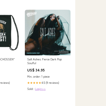
ESCHOSSEN"
Salt Ashes: Fierce Dark Pop
Soulful
US$ 34.95
Min. order: 1 piece
 reviews)
4.5 (9 reviews)
★★★★★
Sold :
Login>>