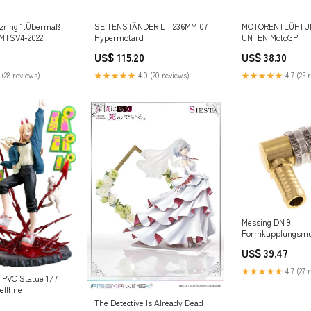
itzring 1.Übermaß
SEITENSTÄNDER L=236MM 07
MOTORENTLÜFTU
-MTSV4-2022
Hypermotard
UNTEN MotoGP
US$ 115.20
US$ 38.30
 (28 reviews)
★★★★★
4.0 (20 reviews)
★★★★★
4.7 (25 
Messing DN 9
Formkupplungsmu
Schlauchsäule
US$ 39.47
Entriegelungsschu
NewCategories/Fi
★★★★★
4.7 (27 
air/Safety air cou
 PVC Statue 1/7
Socket/Male threa
llfine
The Detective Is Already Dead