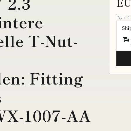
 2.3
EU
intere
Pay in 4
Shi
lle T-Nut-
en: Fitting
s
WX-1007-AA