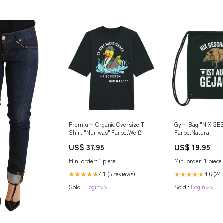
Premium Organic Oversize T-
Gym Bag "NIX G
Shirt "Nur was" Farbe:Weiß
Farbe:Natural
US$ 37.95
US$ 19.95
Min. order: 1 piece
Min. order: 1 piece
4.1 (5 reviews)
4.6 (24
★★★★★
★★★★★
Sold :
Login>>
Sold :
Login>>