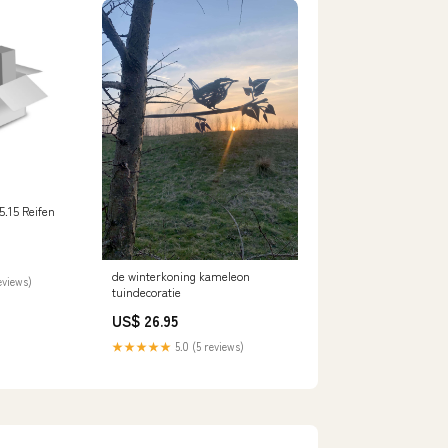
5.15 Reifen
de winterkoning kameleon
eviews)
tuindecoratie
US$ 26.95
★★★★★
5.0 (5 reviews)