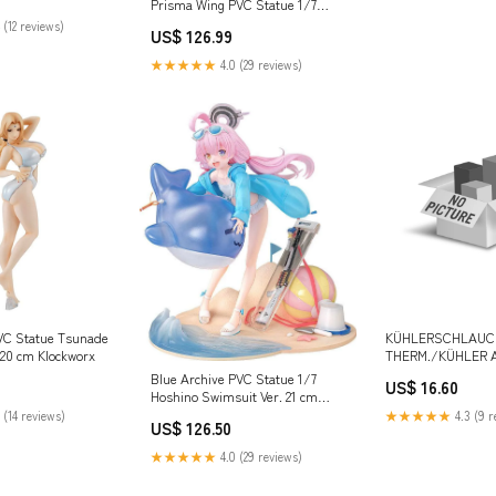
Prisma Wing PVC Statue 1/7
Siesta 23 cm
 (12 reviews)
US$ 126.99
Kotobukiyastatuenimportlist
★★★★★
4.0 (29 reviews)
VC Statue Tsunade
KÜHLERSCHLAUC
 20 cm Klockworx
THERM./KÜHLER A
Blue Archive PVC Statue 1/7
US$ 16.60
Hoshino Swimsuit Ver. 21 cm
Lebensgrosse Statuen
 (14 reviews)
★★★★★
4.3 (9 r
US$ 126.50
★★★★★
4.0 (29 reviews)