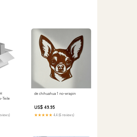
H
de chihuahua 1 no-wrapin
-Teile
US$ 49.95
eviews)
★★★★★
4.4 (6 reviews)