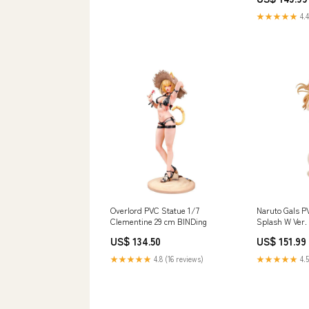
Safety/Sensor/Non Contact
Safety Switch Actuator/Switch
★★★★★
4.4
Actuator
Overlord PVC Statue 1/7
Naruto Gals P
Clementine 29 cm BINDing
Splash W Ver.
US$ 134.50
US$ 151.99
★★★★★
4.8 (16 reviews)
★★★★★
4.5